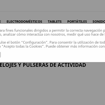
E
ELECTRODOMÉSTICOS
TABLETS
PORTÁTILES
SONID
ara fines funcionales dirigidos a permitir la correcta navegación
o, analizar cómo interactúa con nosotros, medir qué uso hace de 
ulse el botón “Configuración”. Para consentir la utilización de to
n “Acepto todas la Cookies”. Puede obtener más información co
vidad
ELOJES Y PULSERAS DE ACTIVIDAD