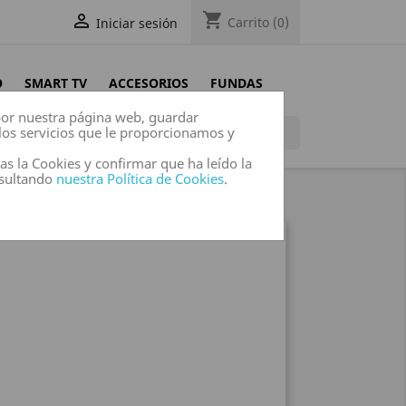
shopping_cart

Carrito
(0)
Iniciar sesión
O
SMART TV
ACCESORIOS
FUNDAS
 por nuestra página web, guardar
los servicios que le proporcionamos y

das la Cookies y confirmar que ha leído la
nsultando
nuestra Política de Cookies
.