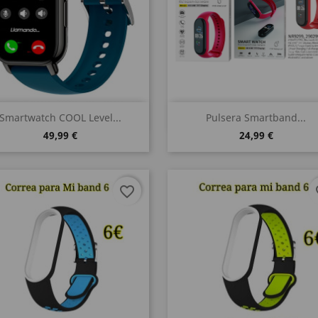
Vista rápida
Vista rápida


Smartwatch COOL Level...
Pulsera Smartband...
49,99 €
24,99 €
favorite_border
fa