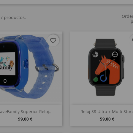
Orde
7 productos.
p
favorite_border
fa
Vista rápida
Vista rápida


aveFamily Superior Reloj...
Reloj S8 Ultra + Multi Stor
99,00 €
59,00 €