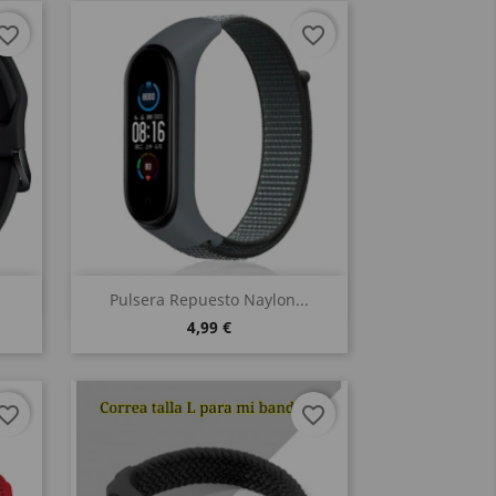
vorite_border
favorite_border
Vista rápida

Pulsera Repuesto Naylon...
4,99 €
vorite_border
favorite_border