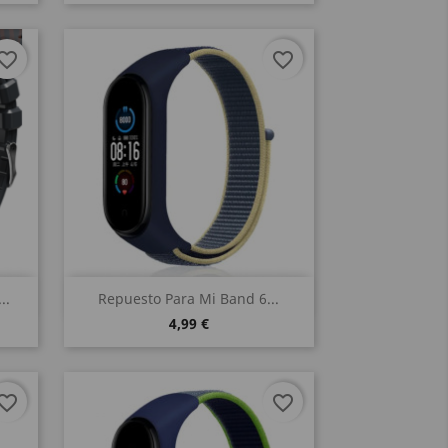
vorite_border
favorite_border
Vista rápida

..
Repuesto Para Mi Band 6...
4,99 €
vorite_border
favorite_border