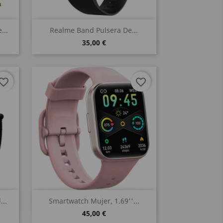
Vista rápida

...
Realme Band Pulsera De...
35,00 €
vorite_border
favorite_border
Vista rápida

..
Smartwatch Mujer, 1.69''...
45,00 €