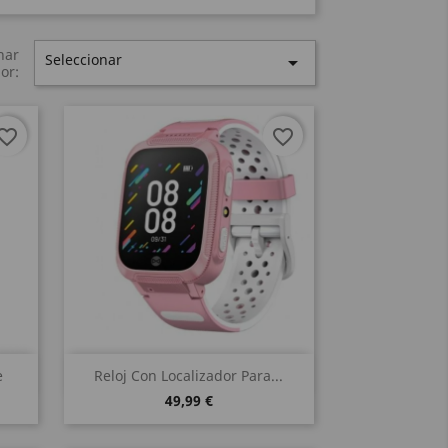
nar
Seleccionar

or:
vorite_border
favorite_border
Vista rápida

e
Reloj Con Localizador Para...
49,99 €