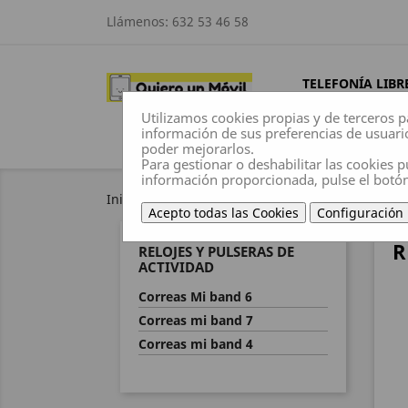
Llámenos:
632 53 46 58
TELEFONÍA LIBR
Utilizamos cookies propias y de terceros p
información de sus preferencias de usuari
poder mejorarlos.
Para gestionar o deshabilitar las cookies p
información proporcionada, pulse el botó
Inicio
Accesorios
Relojes y Pulseras de Acti
Acepto todas las Cookies
Configuración
R
RELOJES Y PULSERAS DE
ACTIVIDAD
Correas Mi band 6
Correas mi band 7
Correas mi band 4