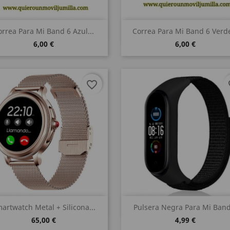
Vista rápida
Vista rápida


orrea Para Mi Band 6 Azul...
Correa Para Mi Band 6 Verde
6,00 €
6,00 €
favorite_border
fa
Vista rápida
Vista rápida


artwatch Metal + Silicona...
Pulsera Negra Para Mi Band.
65,00 €
4,99 €