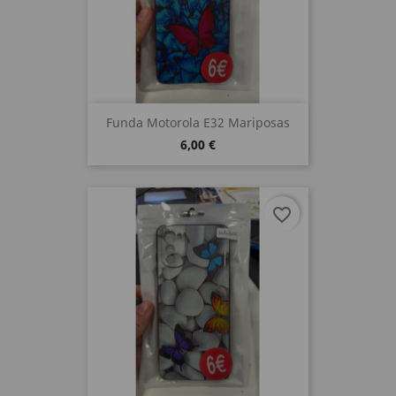
Funda Motorola E32 Mariposas
6,00 €
favorite_border