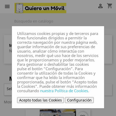
shopping_cart


Utilizamos cookies propias y de terceros para
fines funcionales dirigidos a permitir la
correcta navegación por nuestra página web,
MARCAS
guardar información de sus preferencias de
Ninguna marca
usuario, analizar cómo interactúa con
nosotros, medir qué uso hace de los servicios
que le proporcionamos y poder mejorarlos.
Para gestionar o deshabilitar las cookies
pulse el botón “Configuración”. Para
consentir la utilización de todas la Cookies y
MOTOROLA
confirmar que ha leído la información
proporcionada, pulse el botón “Acepto todas
la Cookies”. Puede obtener más información
Seleccionar

FILTRAR
consultando
nuestra Política de Cookies
.
Acepto todas las Cookies
Configuración
Mostrando 1-4 de 4 artículo(s)