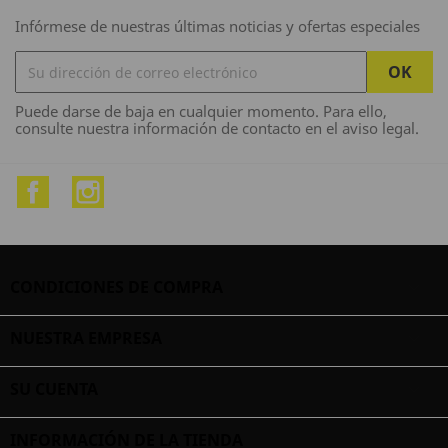
Infórmese de nuestras últimas noticias y ofertas especiales
Puede darse de baja en cualquier momento. Para ello,
consulte nuestra información de contacto en el aviso legal.
Facebook
Instagram
CONDICIONES DE COMPRA

NUESTRA EMPRESA

SU CUENTA

INFORMACIÓN DE LA TIENDA