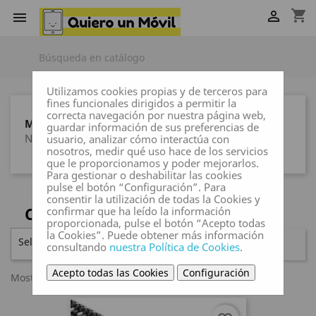
shopping_cart


Utilizamos cookies propias y de terceros para
fines funcionales dirigidos a permitir la
correcta navegación por nuestra página web,
MARCAS
guardar información de sus preferencias de
Ninguna marca
usuario, analizar cómo interactúa con
nosotros, medir qué uso hace de los servicios
que le proporcionamos y poder mejorarlos.
Para gestionar o deshabilitar las cookies
pulse el botón “Configuración”. Para
consentir la utilización de todas la Cookies y
CABLES DE SONIDO
confirmar que ha leído la información
proporcionada, pulse el botón “Acepto todas
la Cookies”. Puede obtener más información
Seleccionar

FILTRAR
consultando
nuestra Política de Cookies
.
Acepto todas las Cookies
Configuración
Mostrando 1-1 de 1 artículo(s)