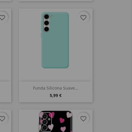
vorite_border
favorite_border
Vista rápida

Funda Silicona Suave...
5,99 €
vorite_border
favorite_border