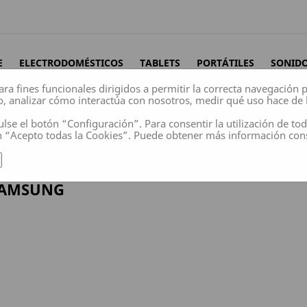
E
ELECTRODOMÉSTICOS
TABLETS
PORTÁTILES
SONID
ara fines funcionales dirigidos a permitir la correcta navegación
o, analizar cómo interactúa con nosotros, medir qué uso hace de 
ulse el botón “Configuración”. Para consentir la utilización de to
n “Acepto todas la Cookies”. Puede obtener más información co
AMSUNG