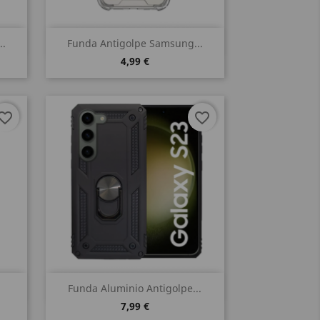
Vista rápida

..
Funda Antigolpe Samsung...
4,99 €
vorite_border
favorite_border
Vista rápida

Funda Aluminio Antigolpe...
7,99 €