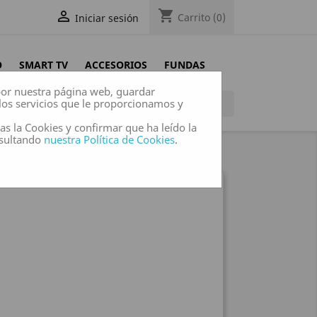
shopping_cart

Carrito
(0)
Iniciar sesión
O
SMART TV
ACCESORIOS
FUNDAS
 por nuestra página web, guardar
los servicios que le proporcionamos y

das la Cookies y confirmar que ha leído la
nsultando
nuestra Política de Cookies
.