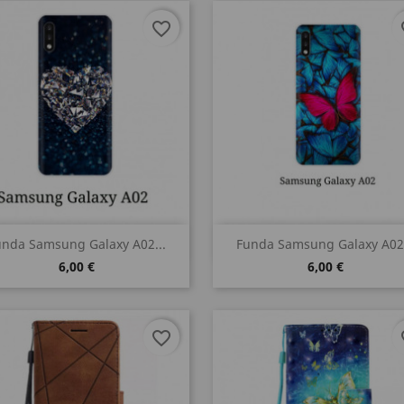
favorite_border
fa
Vista rápida
Vista rápida


unda Samsung Galaxy A02...
Funda Samsung Galaxy A02.
6,00 €
6,00 €
favorite_border
fa