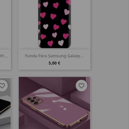
Vista rápida

Y...
Funda Para Samsung Galaxy...
5,00 €
vorite_border
favorite_border