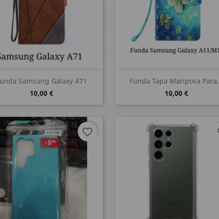
Vista rápida
Vista rápida


unda Samsung Galaxy A71
Funda Tapa Mariposa Para.
10,00 €
10,00 €
favorite_border
fa