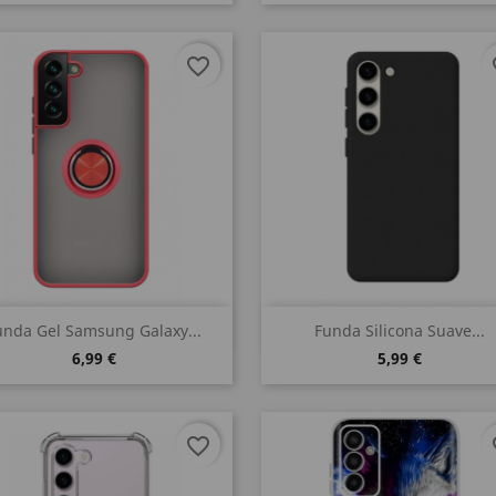
favorite_border
fa
Vista rápida
Vista rápida


unda Gel Samsung Galaxy...
Funda Silicona Suave...
6,99 €
5,99 €
favorite_border
fa