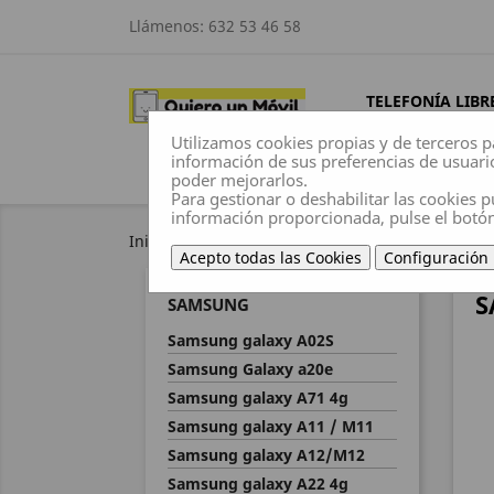
Llámenos:
632 53 46 58
TELEFONÍA LIBR
Utilizamos cookies propias y de terceros p
información de sus preferencias de usuari
poder mejorarlos.
Para gestionar o deshabilitar las cookies p
información proporcionada, pulse el botó
Inicio
Fundas
Samsung
Acepto todas las Cookies
Configuración
S
SAMSUNG
Samsung galaxy A02S
Samsung Galaxy a20e
Samsung galaxy A71 4g
Samsung galaxy A11 / M11
Samsung galaxy A12/M12
Samsung galaxy A22 4g