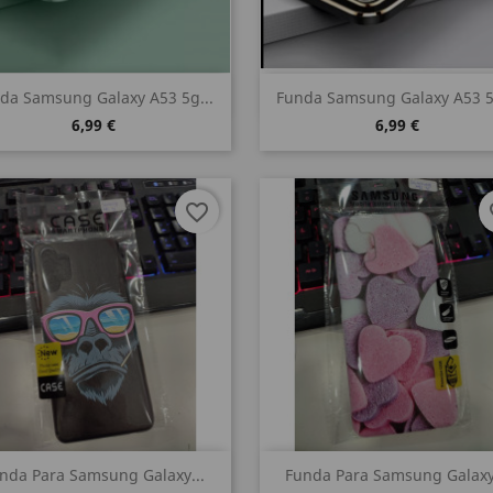
Vista rápida
Vista rápida


da Samsung Galaxy A53 5g...
Funda Samsung Galaxy A53 5
6,99 €
6,99 €
favorite_border
fa
Vista rápida
Vista rápida


nda Para Samsung Galaxy...
Funda Para Samsung Galaxy.