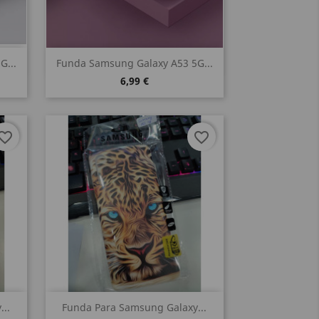
Vista rápida

G...
Funda Samsung Galaxy A53 5G...
6,99 €
vorite_border
favorite_border
Vista rápida

..
Funda Para Samsung Galaxy...