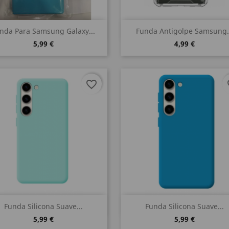
Vista rápida
Vista rápida


nda Para Samsung Galaxy...
Funda Antigolpe Samsung.
5,99 €
4,99 €
favorite_border
fa
Vista rápida
Vista rápida


Funda Silicona Suave...
Funda Silicona Suave...
5,99 €
5,99 €