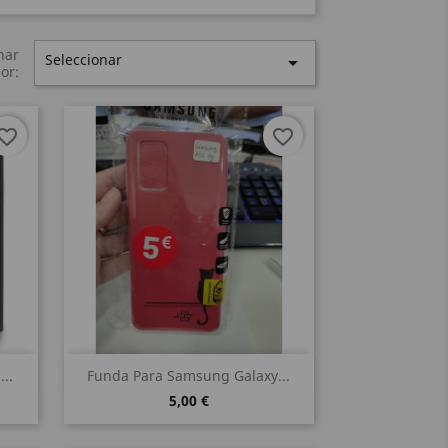
nar
Seleccionar

or:
vorite_border
favorite_border
Vista rápida

..
Funda Para Samsung Galaxy...
5,00 €