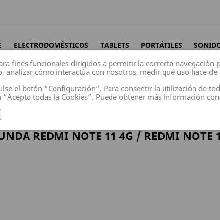
E
ELECTRODOMÉSTICOS
TABLETS
PORTÁTILES
SONID
ara fines funcionales dirigidos a permitir la correcta navegación
o, analizar cómo interactúa con nosotros, medir qué uso hace de 
ulse el botón “Configuración”. Para consentir la utilización de to
n “Acepto todas la Cookies”. Puede obtener más información co
11 4g / Redmi note 11S
UNDA REDMI NOTE 11 4G / REDMI NOTE 