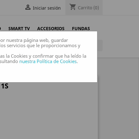
shopping_cart

Carrito
(0)
Iniciar sesión
O
SMART TV
ACCESORIOS
FUNDAS
 por nuestra página web, guardar
los servicios que le proporcionamos y

das la Cookies y confirmar que ha leído la
nsultando
nuestra Política de Cookies
.
11S