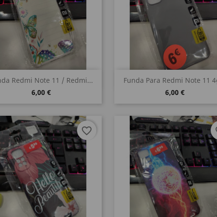
Vista rápida
Vista rápida


da Redmi Note 11 / Redmi...
Funda Para Redmi Note 11 4g
6,00 €
6,00 €
favorite_border
fa