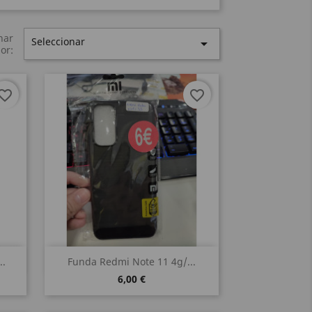
nar
Seleccionar

or:
vorite_border
favorite_border
Vista rápida

..
Funda Redmi Note 11 4g/...
6,00 €