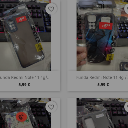
favorite_border
fa
Vista rápida
Vista rápida


unda Redmi Note 11 4g/...
Funda Redmi Note 11 4g /..
5,99 €
5,99 €
favorite_border
fa