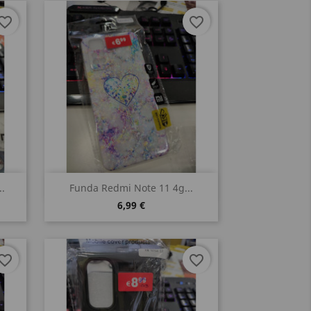
vorite_border
favorite_border
Vista rápida

.
Funda Redmi Note 11 4g...
6,99 €
vorite_border
favorite_border