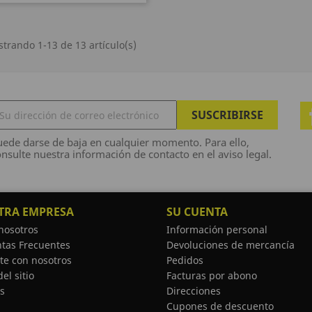
trando 1-13 de 13 artículo(s)
ede darse de baja en cualquier momento. Para ello,
nsulte nuestra información de contacto en el aviso legal.
TRA EMPRESA
SU CUENTA
nosotros
Información personal
tas Frecuentes
Devoluciones de mercancía
te con nosotros
Pedidos
el sitio
Facturas por abono
s
Direcciones
Cupones de descuento