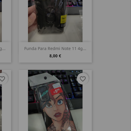
Vista rápida

...
Funda Para Redmi Note 11 4g...
8,00 €
vorite_border
favorite_border