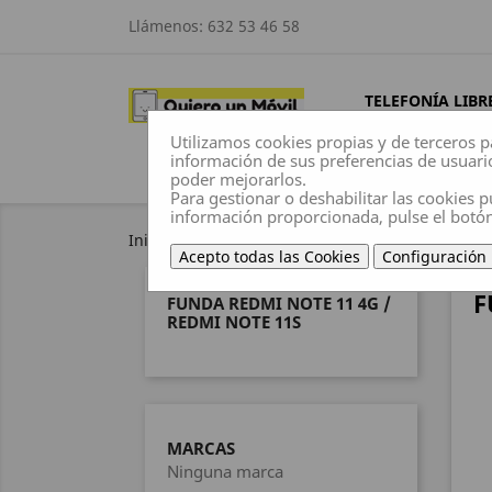
Llámenos:
632 53 46 58
TELEFONÍA LIBR
Utilizamos cookies propias y de terceros p
información de sus preferencias de usuari
poder mejorarlos.
Para gestionar o deshabilitar las cookies p
información proporcionada, pulse el botó
Inicio
Fundas
Xiaomi
Funda Redmi Note 
Acepto todas las Cookies
Configuración
F
FUNDA REDMI NOTE 11 4G /
REDMI NOTE 11S
MARCAS
Ninguna marca