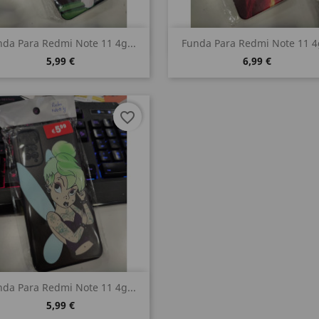
Vista rápida
Vista rápida


da Para Redmi Note 11 4g...
Funda Para Redmi Note 11 4g
5,99 €
6,99 €
favorite_border
Vista rápida

da Para Redmi Note 11 4g...
5,99 €