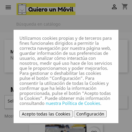
shopping_cart


Utilizamos cookies propias y de terceros para
fines funcionales dirigidos a permitir la
correcta navegación por nuestra página web,
MARCAS
guardar información de sus preferencias de
Ninguna marca
usuario, analizar cómo interactúa con
nosotros, medir qué uso hace de los servicios
que le proporcionamos y poder mejorarlos.
Para gestionar o deshabilitar las cookies
pulse el botón “Configuración”. Para
consentir la utilización de todas la Cookies y
MOTOROLA E32
confirmar que ha leído la información
proporcionada, pulse el botón “Acepto todas
la Cookies”. Puede obtener más información
Seleccionar

FILTRAR
consultando
nuestra Política de Cookies
.
Acepto todas las Cookies
Configuración
Mostrando 1-4 de 4 artículo(s)