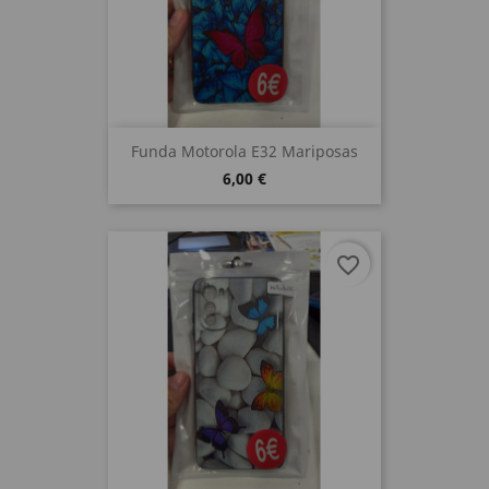
Funda Motorola E32 Mariposas
6,00 €
favorite_border