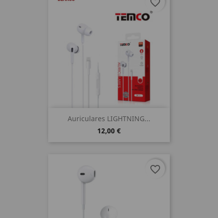
favorite_border
Auriculares LIGHTNING...
12,00 €
favorite_border