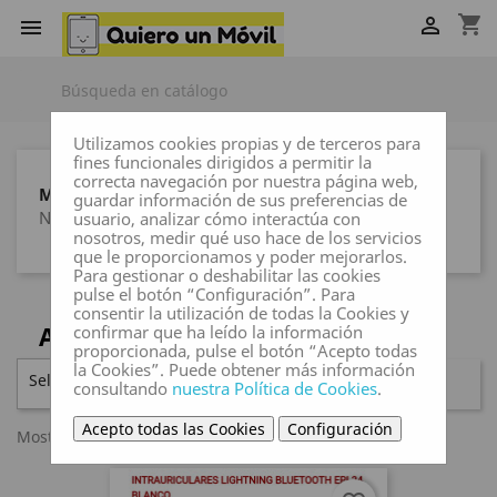
shopping_cart


Utilizamos cookies propias y de terceros para
fines funcionales dirigidos a permitir la
correcta navegación por nuestra página web,
MARCAS
guardar información de sus preferencias de
Ninguna marca
usuario, analizar cómo interactúa con
nosotros, medir qué uso hace de los servicios
que le proporcionamos y poder mejorarlos.
Para gestionar o deshabilitar las cookies
pulse el botón “Configuración”. Para
consentir la utilización de todas la Cookies y
AURICULARES APPLE
confirmar que ha leído la información
proporcionada, pulse el botón “Acepto todas
la Cookies”. Puede obtener más información
Seleccionar

FILTRAR
consultando
nuestra Política de Cookies
.
Acepto todas las Cookies
Configuración
Mostrando 1-3 de 3 artículo(s)