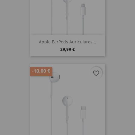
Apple EarPods Auriculares...
29,99 €
-10,00 €
favorite_border