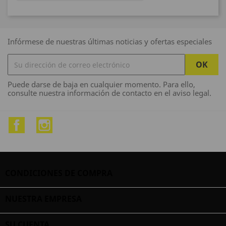

Infórmese de nuestras últimas noticias y ofertas especiales
Puede darse de baja en cualquier momento. Para ello,
consulte nuestra información de contacto en el aviso legal.
Facebook
Instagram
CONDICIONES DE COMPRA

NUESTRA EMPRESA

SU CUENTA
