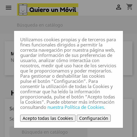
shopping_cart


Utilizamos cookies propias y de terceros para
fines funcionales dirigidos a permitir la
correcta navegación por nuestra página web,
MARCAS
guardar información de sus preferencias de
Ninguna marca
usuario, analizar cómo interactúa con
nosotros, medir qué uso hace de los servicios
que le proporcionamos y poder mejorarlos.
Para gestionar o deshabilitar las cookies
pulse el botón “Configuración”. Para
consentir la utilización de todas la Cookies y
HP
confirmar que ha leído la información
proporcionada, pulse el botón “Acepto todas
la Cookies”. Puede obtener más información
consultando
nuestra Política de Cookies
.
Sorry for the inconvenience.
Acepto todas las Cookies
Configuración
Search again what you are looking for