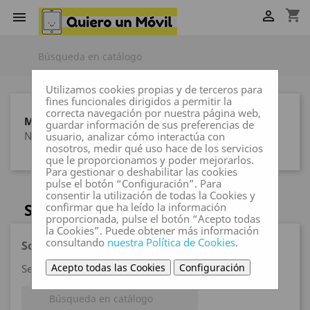
shopping_cart


Utilizamos cookies propias y de terceros para
fines funcionales dirigidos a permitir la
correcta navegación por nuestra página web,
MARCAS
guardar información de sus preferencias de
Ninguna marca
usuario, analizar cómo interactúa con
nosotros, medir qué uso hace de los servicios
que le proporcionamos y poder mejorarlos.
Para gestionar o deshabilitar las cookies
pulse el botón “Configuración”. Para
consentir la utilización de todas la Cookies y
SAMSUNG GALAXY A13 5G / A04S
confirmar que ha leído la información
proporcionada, pulse el botón “Acepto todas
la Cookies”. Puede obtener más información
consultando
nuestra Política de Cookies
.
Sorry for the inconvenience.
Acepto todas las Cookies
Configuración
Search again what you are looking for