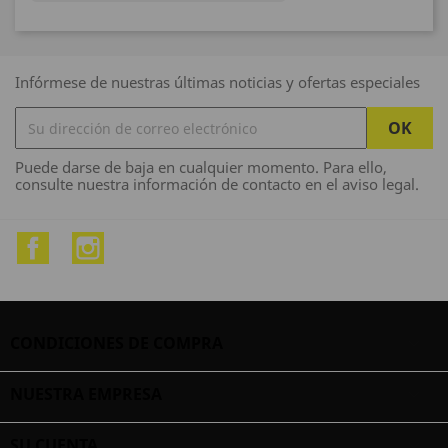

Infórmese de nuestras últimas noticias y ofertas especiales
Puede darse de baja en cualquier momento. Para ello,
consulte nuestra información de contacto en el aviso legal.
Facebook
Instagram
CONDICIONES DE COMPRA

NUESTRA EMPRESA

SU CUENTA
