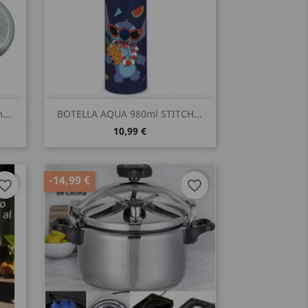
Vista rápida

...
BOTELLA AQUA 980ml STITCH...
10,99 €
-14,99 €
vorite_border
favorite_border