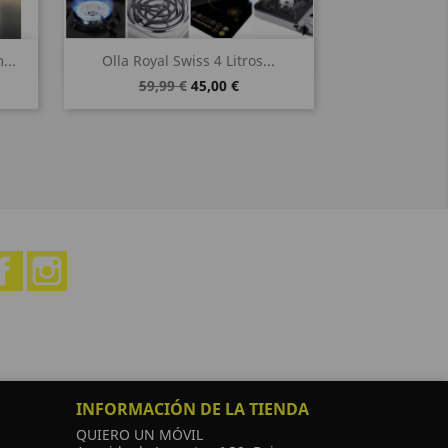
Vista rápida

...
Olla Royal Swiss 4 Litros...
59,99 €
45,00 €
Facebook
Instagram
INFORMACIÓN DE LA TIENDA
QUIERO UN MÓVIL