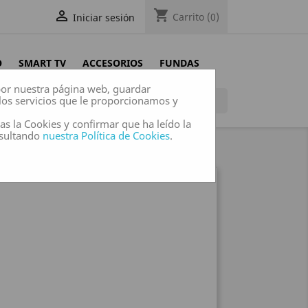
shopping_cart

Carrito
(0)
Iniciar sesión
O
SMART TV
ACCESORIOS
FUNDAS
 por nuestra página web, guardar
los servicios que le proporcionamos y

das la Cookies y confirmar que ha leído la
nsultando
nuestra Política de Cookies
.