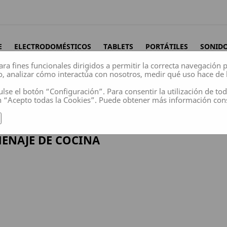
E
ELECTRODOMÉSTICOS
TABLETS
PORTÁTILES
SONID
ara fines funcionales dirigidos a permitir la correcta navegación
o, analizar cómo interactúa con nosotros, medir qué uso hace de 
ulse el botón “Configuración”. Para consentir la utilización de to
n “Acepto todas la Cookies”. Puede obtener más información co
ENAJE DE COCINA