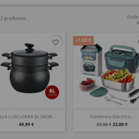
Orde
2 productos.
p
-7,00 €
favorite_border
fa
Vista rápida
Vista rápida


LLA CUSCUSERA 8L 24CM...
Fiambrera Eléctrica...
49,99 €
29,00 €
22,00 €