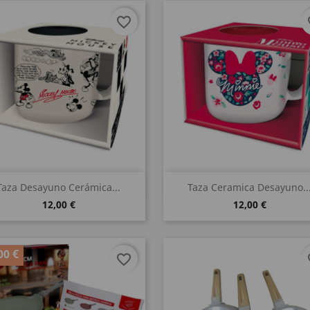
favorite_border
fa
Vista rápida
Vista rápida


Taza Desayuno Cerámica...
Taza Ceramica Desayuno..
12,00 €
12,00 €
00 €
favorite_border
fa