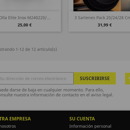
Vista rápida
Vista rápida


Olla Elite Inox M240220/...
3 Sartenes Pack 20/24/28 Cm
25,00 €
31,99 €
trando 1-12 de 12 artículo(s)
ede darse de baja en cualquier momento. Para ello,
nsulte nuestra información de contacto en el aviso legal.
TRA EMPRESA
SU CUENTA
nosotros
Información personal