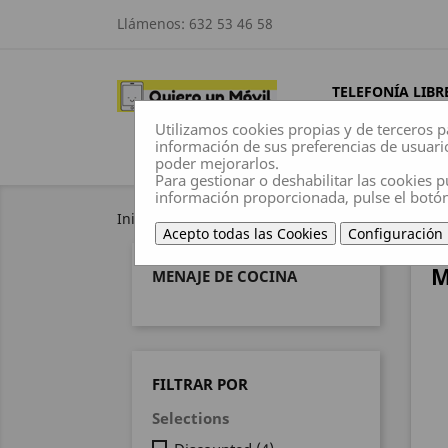
Llámenos:
632 53 46 58
TELEFONÍA LIBR
Utilizamos cookies propias y de terceros p
información de sus preferencias de usuari
poder mejorarlos.
Para gestionar o deshabilitar las cookies p
información proporcionada, pulse el botó
Inicio
Electrodomésticos
Menaje de Cocina
Acepto todas las Cookies
Configuración
M
MENAJE DE COCINA
FILTRAR POR
Selections