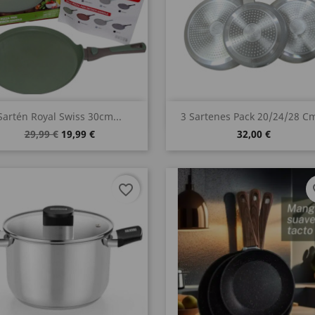
Vista rápida
Vista rápida


Sartén Royal Swiss 30cm...
3 Sartenes Pack 20/24/28 Cm
29,99 €
19,99 €
32,00 €
favorite_border
fa