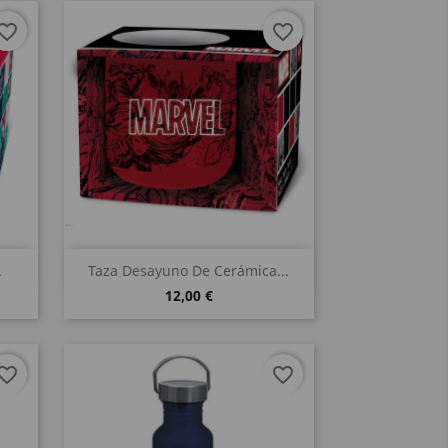
vorite_border
favorite_border
Vista rápida

.
Taza Desayuno De Cerámica...
12,00 €
vorite_border
favorite_border