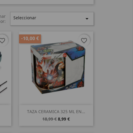
nar
Seleccionar

or:
-10,00 €
vorite_border
favorite_border
Vista rápida

TAZA CERAMICA 325 ML EN...
18,99 €
8,99 €