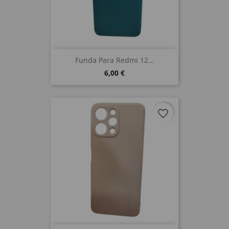
Funda Para Redmi 12...
6,00 €
favorite_border