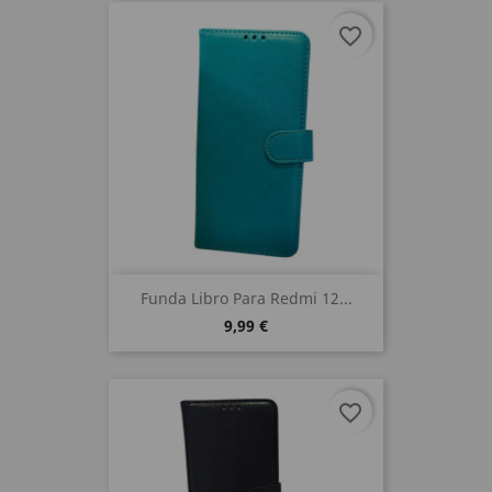
favorite_border
Funda Libro Para Redmi 12...
9,99 €
favorite_border