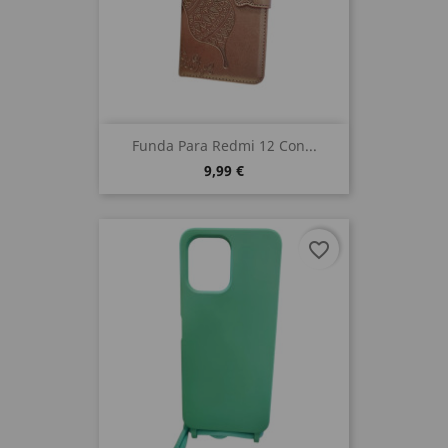
Funda Para Redmi 12 Con...
9,99 €
favorite_border