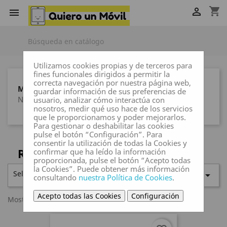
shopping_cart


Utilizamos cookies propias y de terceros para
fines funcionales dirigidos a permitir la
correcta navegación por nuestra página web,
MARCAS
guardar información de sus preferencias de
Ninguna marca
usuario, analizar cómo interactúa con
nosotros, medir qué uso hace de los servicios
que le proporcionamos y poder mejorarlos.
Para gestionar o deshabilitar las cookies
pulse el botón “Configuración”. Para
consentir la utilización de todas la Cookies y
REDMI 12
confirmar que ha leído la información
proporcionada, pulse el botón “Acepto todas
la Cookies”. Puede obtener más información
Seleccionar

consultando
nuestra Política de Cookies
.
Acepto todas las Cookies
Configuración
Mostrando 1-23 de 23 artículo(s)