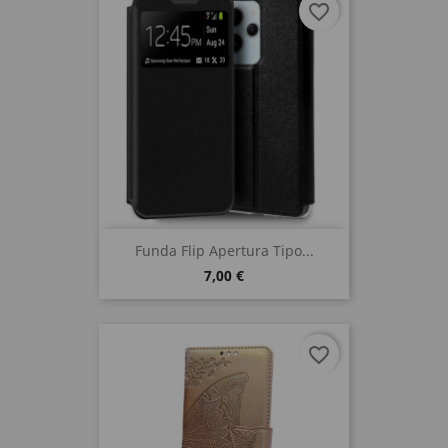
favorite_border
Funda Flip Apertura Tipo...
7,00 €
favorite_border