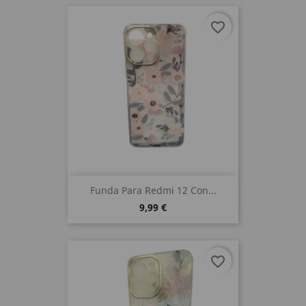
favorite_border
Funda Para Redmi 12 Con...
9,99 €
favorite_border