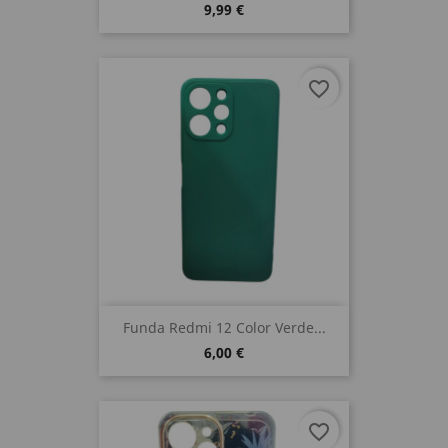
9,99 €
favorite_border
Funda Redmi 12 Color Verde...
6,00 €
favorite_border