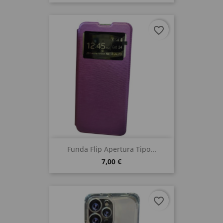
favorite_border
Funda Flip Apertura Tipo...
7,00 €
favorite_border