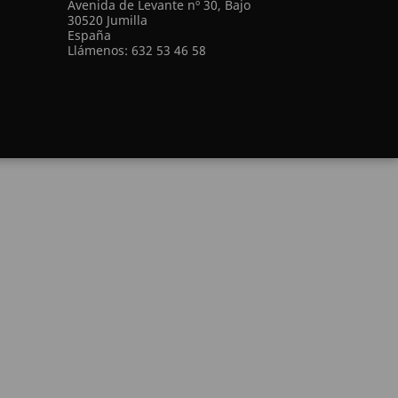
Avenida de Levante nº 30, Bajo
30520 Jumilla
España
Llámenos:
632 53 46 58