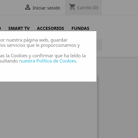
shopping_cart

Carrito
(0)
Iniciar sesión
O
SMART TV
ACCESORIOS
FUNDAS
 por nuestra página web, guardar
los servicios que le proporcionamos y

das la Cookies y confirmar que ha leído la
nsultando
nuestra Política de Cookies
.