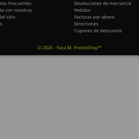
tas Frecuentes
Devoluciones de mercancía
te con nosotros
Pedidos
el sitio
Facturas por abono
s
Direcciones
Cupones de descuento
© 2026 - Yara M. PrestaShop™