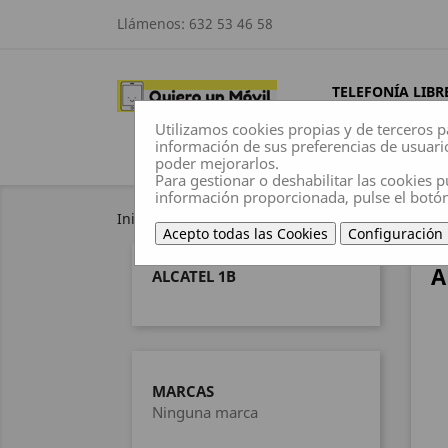
Llámenos:
632 53 46 58
TELEFONÍA LIBR
Utilizamos cookies propias y de terceros p
información de sus preferencias de usuari
poder mejorarlos.
Para gestionar o deshabilitar las cookies p
información proporcionada, pulse el botó
Inicio
Fundas
Alcatel
Alcatel 1B
Acepto todas las Cookies
Configuración
A
ALCATEL 1B
MARCAS
Ninguna marca