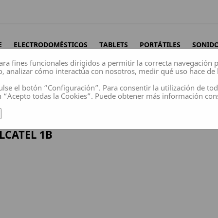
E
ELECTRODOMÉSTICOS
TABLETS
PORTÁTILES
SONID
ara fines funcionales dirigidos a permitir la correcta navegación
o, analizar cómo interactúa con nosotros, medir qué uso hace de 
ulse el botón “Configuración”. Para consentir la utilización de to
n “Acepto todas la Cookies”. Puede obtener más información co
LCATEL 1B