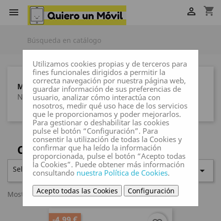
shopping_cart


Utilizamos cookies propias y de terceros para
fines funcionales dirigidos a permitir la
correcta navegación por nuestra página web,
MARCAS
guardar información de sus preferencias de
Ninguna marca
usuario, analizar cómo interactúa con
nosotros, medir qué uso hace de los servicios
que le proporcionamos y poder mejorarlos.
Para gestionar o deshabilitar las cookies
pulse el botón “Configuración”. Para
consentir la utilización de todas la Cookies y
CARGADORES PARA COCHE
confirmar que ha leído la información
proporcionada, pulse el botón “Acepto todas
la Cookies”. Puede obtener más información
Seleccionar

consultando
nuestra Política de Cookies
.
Acepto todas las Cookies
Configuración
Mostrando 1-2 de 2 artículo(s)
-4,99 €