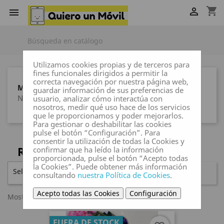
shopping_cart


Utilizamos cookies propias y de terceros para
fines funcionales dirigidos a permitir la
correcta navegación por nuestra página web,
MARCAS
guardar información de sus preferencias de
Ninguna marca
usuario, analizar cómo interactúa con
nosotros, medir qué uso hace de los servicios
que le proporcionamos y poder mejorarlos.
Para gestionar o deshabilitar las cookies
pulse el botón “Configuración”. Para
consentir la utilización de todas la Cookies y
REALME
confirmar que ha leído la información
proporcionada, pulse el botón “Acepto todas
la Cookies”. Puede obtener más información
Seleccionar

FILTRAR
consultando
nuestra Política de Cookies
.
Acepto todas las Cookies
Configuración
Mostrando 1-30 de 35 artículo(s)
FUERA DE STOCK