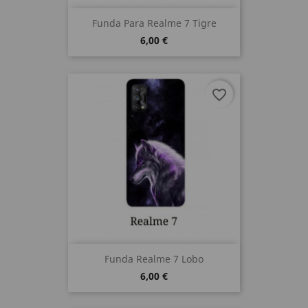
Funda Para Realme 7 Tigre
6,00 €
favorite_border
Funda Realme 7 Lobo
6,00 €