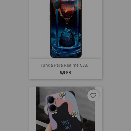
Funda Para Realme C33...
5,99 €
favorite_border