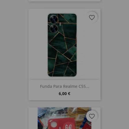
favorite_border
Funda Para Realme C55...
6,00 €
favorite_border