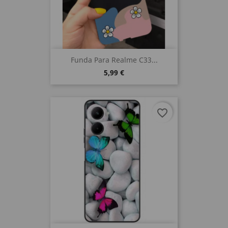
Funda Para Realme C33...
5,99 €
favorite_border