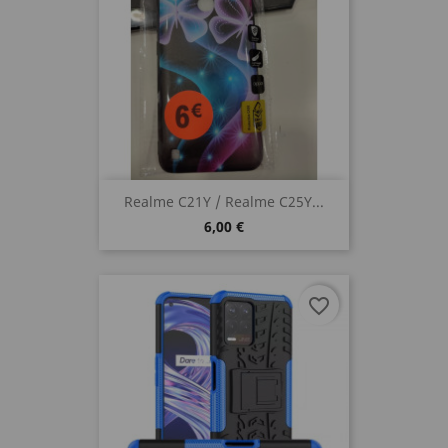
Realme C21Y / Realme C25Y...
6,00 €
favorite_border