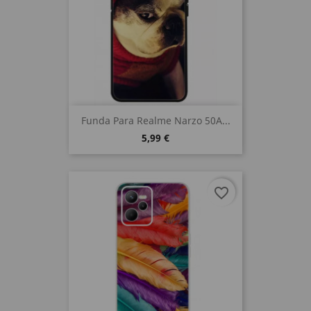
Funda Para Realme Narzo 50A...
5,99 €
favorite_border