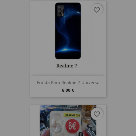
favorite_border
Funda Para Realme 7 Universo
6,00 €
favorite_border