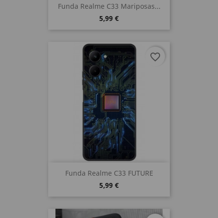
Funda Realme C33 Mariposas...
5,99 €
favorite_border
Funda Realme C33 FUTURE
5,99 €