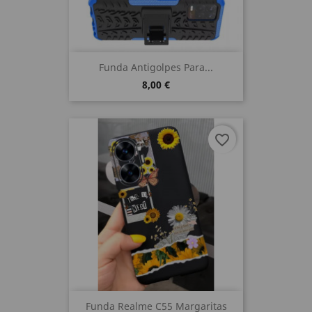
Funda Antigolpes Para...
8,00 €
favorite_border
Funda Realme C55 Margaritas