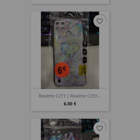
favorite_border
Realme C21Y / Realme C25Y...
6,00 €
favorite_border