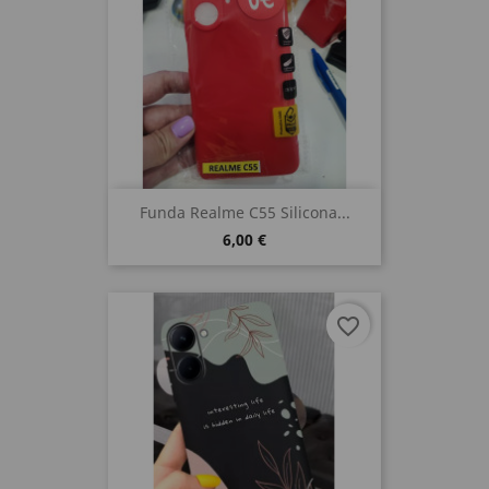
Funda Realme C55 Silicona...
6,00 €
favorite_border