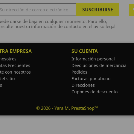
ede darse de baja en cualquier momento. Para ello,
nsulte nuestra información de contacto en el aviso legal.
TRA EMPRESA
SU CUENTA
nosotros
Información personal
tas Frecuentes
Devoluciones de mercancía
te con nosotros
Pedidos
el sitio
Facturas por abono
s
Direcciones
Cupones de descuento
© 2026 - Yara M. PrestaShop™