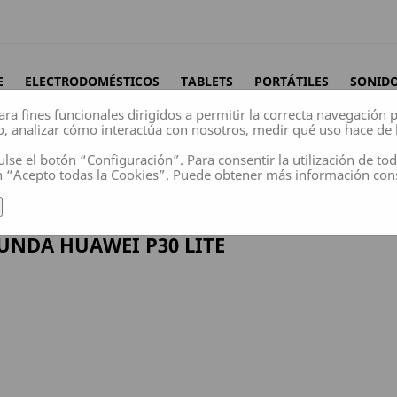
E
ELECTRODOMÉSTICOS
TABLETS
PORTÁTILES
SONID
ara fines funcionales dirigidos a permitir la correcta navegación
o, analizar cómo interactúa con nosotros, medir qué uso hace de 
ulse el botón “Configuración”. Para consentir la utilización de to
n “Acepto todas la Cookies”. Puede obtener más información co
wei P30 Lite
UNDA HUAWEI P30 LITE