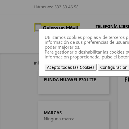
Llámenos:
632 53 46 58
TELEFONÍA LIBR
Utilizamos cookies propias y de terceros p
información de sus preferencias de usuari
poder mejorarlos.
Para gestionar o deshabilitar las cookies p
información proporcionada, pulse el botó
Inicio
Fundas
Huawei /Honor
Funda Hua
Acepto todas las Cookies
Configuración
F
FUNDA HUAWEI P30 LITE
MARCAS
Ninguna marca