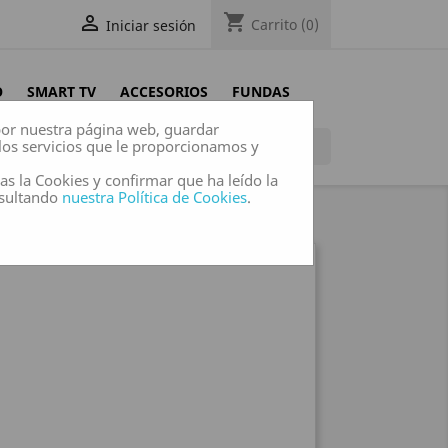
shopping_cart

Carrito
(0)
Iniciar sesión
O
SMART TV
ACCESORIOS
FUNDAS
 por nuestra página web, guardar
los servicios que le proporcionamos y

das la Cookies y confirmar que ha leído la
nsultando
nuestra Política de Cookies
.