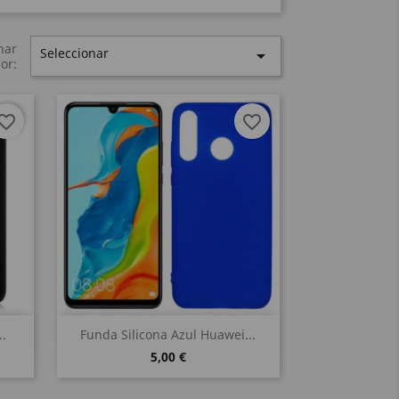
nar
Seleccionar

or:
vorite_border
favorite_border
Vista rápida

..
Funda Silicona Azul Huawei...
5,00 €