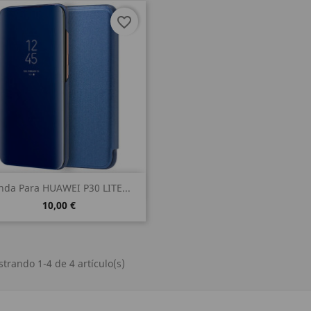
favorite_border
Vista rápida

nda Para HUAWEI P30 LITE...
10,00 €
trando 1-4 de 4 artículo(s)