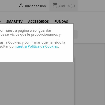
shopping_cart

Carrito
(0)
Iniciar sesión
O
SMART TV
ACCESORIOS
FUNDAS
 por nuestra página web, guardar
los servicios que le proporcionamos y

das la Cookies y confirmar que ha leído la
nsultando
nuestra Política de Cookies
.