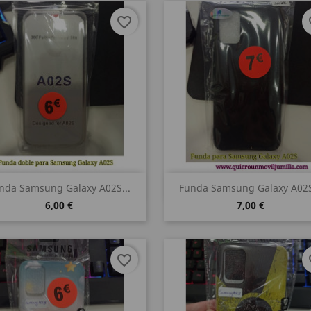
favorite_border
fa
Vista rápida
Vista rápida


nda Samsung Galaxy A02S...
Funda Samsung Galaxy A02S
6,00 €
7,00 €
favorite_border
fa