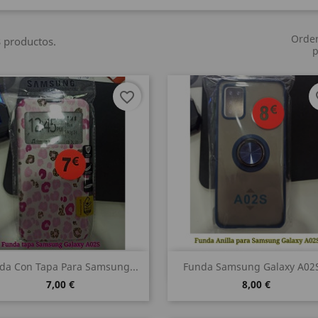
Orde
 productos.
p
favorite_border
fa
Vista rápida
Vista rápida


da Con Tapa Para Samsung...
Funda Samsung Galaxy A02S
7,00 €
8,00 €