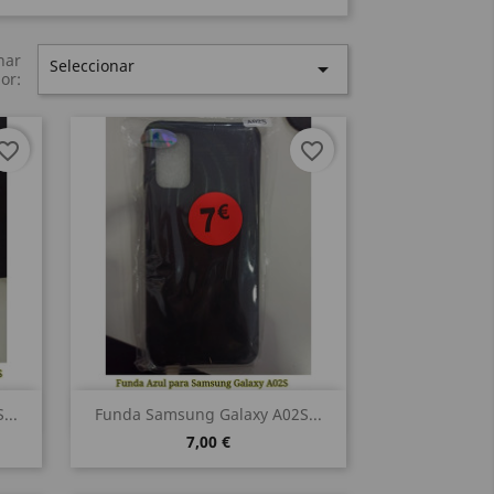
nar
Seleccionar

or:
vorite_border
favorite_border
Vista rápida

...
Funda Samsung Galaxy A02S...
7,00 €