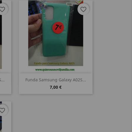
vorite_border
favorite_border
Vista rápida

...
Funda Samsung Galaxy A02S...
7,00 €
vorite_border