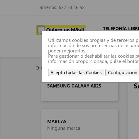
Llámenos:
632 53 46 58
TELEFONÍA LIBR
Utilizamos cookies propias y de terceros p
información de sus preferencias de usuari
poder mejorarlos.
Para gestionar o deshabilitar las cookies p
información proporcionada, pulse el botó
Inicio
Fundas
Samsung
Samsung galaxy
Acepto todas las Cookies
Configuración
S
SAMSUNG GALAXY A02S
MARCAS
Ninguna marca