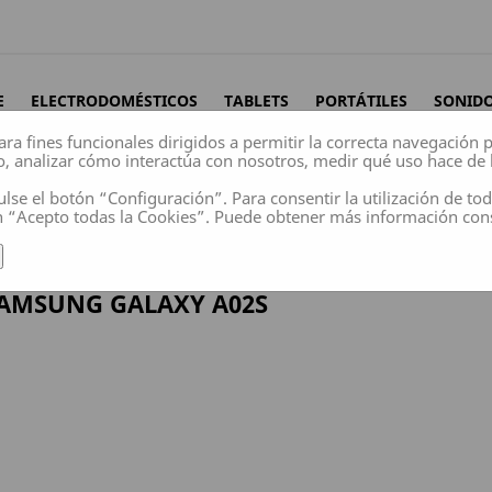
E
ELECTRODOMÉSTICOS
TABLETS
PORTÁTILES
SONID
ara fines funcionales dirigidos a permitir la correcta navegación
o, analizar cómo interactúa con nosotros, medir qué uso hace de 
ulse el botón “Configuración”. Para consentir la utilización de to
n “Acepto todas la Cookies”. Puede obtener más información co
 A02S
AMSUNG GALAXY A02S