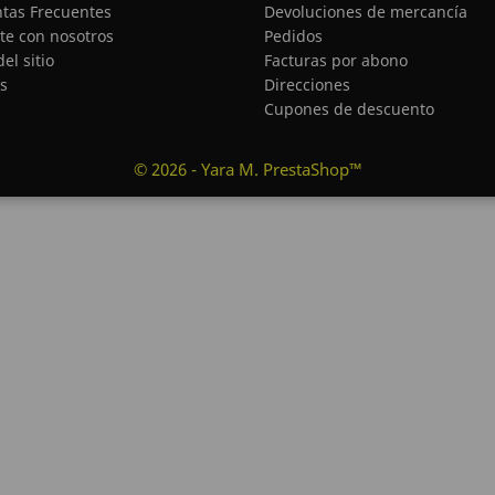
tas Frecuentes
Devoluciones de mercancía
te con nosotros
Pedidos
el sitio
Facturas por abono
s
Direcciones
Cupones de descuento
© 2026 - Yara M. PrestaShop™