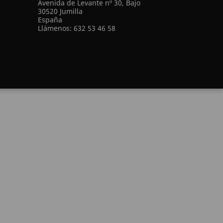
Avenida de Levante nº 30, Bajo
30520 Jumilla
España
Llámenos:
632 53 46 58