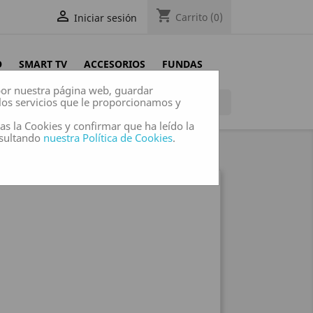
shopping_cart

Carrito
(0)
Iniciar sesión
O
SMART TV
ACCESORIOS
FUNDAS
 por nuestra página web, guardar
los servicios que le proporcionamos y

das la Cookies y confirmar que ha leído la
nsultando
nuestra Política de Cookies
.