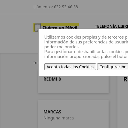
Llámenos:
632 53 46 58
TELEFONÍA LIBR
Utilizamos cookies propias y de terceros p
información de sus preferencias de usuari
poder mejorarlos.
Para gestionar o deshabilitar las cookies p
información proporcionada, pulse el botó
Inicio
Fundas
Xiaomi
Redmi 8
Acepto todas las Cookies
Configuración
R
REDMI 8
MARCAS
Ninguna marca