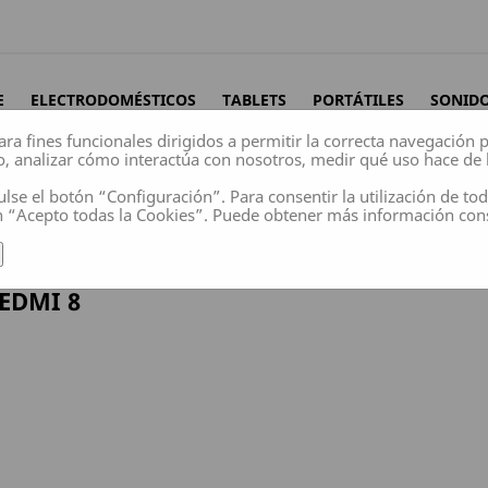
E
ELECTRODOMÉSTICOS
TABLETS
PORTÁTILES
SONID
ara fines funcionales dirigidos a permitir la correcta navegación
o, analizar cómo interactúa con nosotros, medir qué uso hace de 
ulse el botón “Configuración”. Para consentir la utilización de to
n “Acepto todas la Cookies”. Puede obtener más información co
EDMI 8