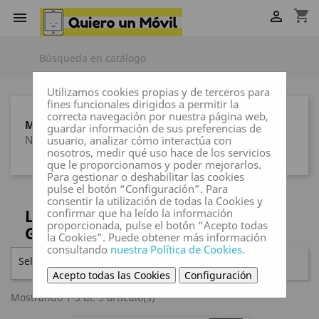
shopping_cart


Utilizamos cookies propias y de terceros para
fines funcionales dirigidos a permitir la
correcta navegación por nuestra página web,
MARCAS
guardar información de sus preferencias de
Ninguna marca
usuario, analizar cómo interactúa con
nosotros, medir qué uso hace de los servicios
que le proporcionamos y poder mejorarlos.
Para gestionar o deshabilitar las cookies
pulse el botón “Configuración”. Para
consentir la utilización de todas la Cookies y
LENOVO M10 PLUS (SEGUNDA
confirmar que ha leído la información
proporcionada, pulse el botón “Acepto todas
GENERACIÓN)
la Cookies”. Puede obtener más información
consultando
nuestra Política de Cookies
.
Seleccionar

FILTRAR
Acepto todas las Cookies
Configuración
Mostrando 1-3 de 3 artículo(s)