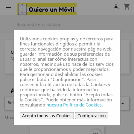
shopping_cart


Utilizamos cookies propias y de terceros para
fines funcionales dirigidos a permitir la
correcta navegación por nuestra página web,
MARCAS
guardar información de sus preferencias de
Ninguna marca
usuario, analizar cómo interactúa con
nosotros, medir qué uso hace de los servicios
que le proporcionamos y poder mejorarlos.
Para gestionar o deshabilitar las cookies
pulse el botón “Configuración”. Para
consentir la utilización de todas la Cookies y
AUTORADIOS
confirmar que ha leído la información
proporcionada, pulse el botón “Acepto todas
la Cookies”. Puede obtener más información
Seleccionar

consultando
nuestra Política de Cookies
.
Acepto todas las Cookies
Configuración
Mostrando 1-1 de 1 artículo(s)