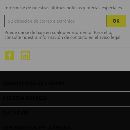
Infórmese de nuestras últimas noticias y ofertas especiales
Puede darse de baja en cualquier momento. Para ello,
consulte nuestra información de contacto en el aviso legal.
Facebook
Instagram
CONDICIONES DE COMPRA

NUESTRA EMPRESA

SU CUENTA

INFORMACIÓN DE LA TIENDA