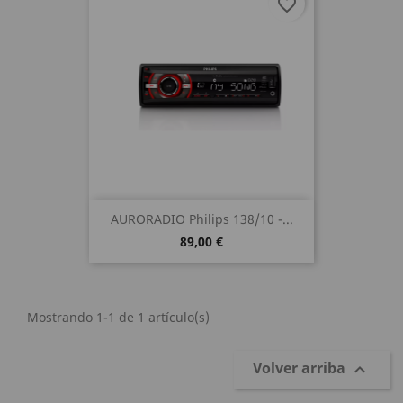
favorite_border
AURORADIO Philips 138/10 -...
89,00 €
Mostrando 1-1 de 1 artículo(s)
Volver arriba
