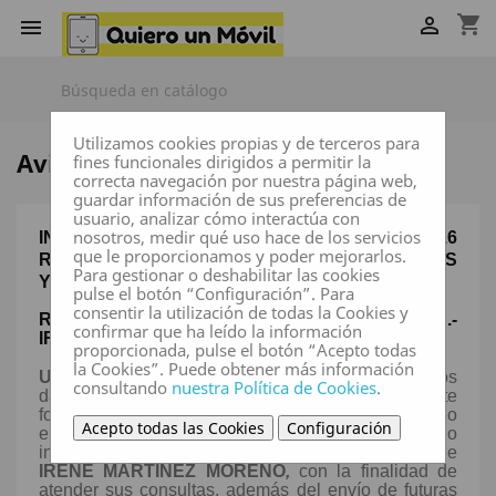
shopping_cart


Utilizamos cookies propias y de terceros para
Aviso legal
fines funcionales dirigidos a permitir la
correcta navegación por nuestra página web,
guardar información de sus preferencias de
usuario, analizar cómo interactúa con
nosotros, medir qué uso hace de los servicios
INFORMACIÓN REGLAMENTO UE 679/2016
que le proporcionamos y poder mejorarlos.
RGPD Y LEY 3/2018 DE PROTECCIÓN DE DATOS
Para gestionar o deshabilitar las cookies
Y GARANTÍA DE DERECHOS DIGITALES
pulse el botón “Configuración”. Para
consentir la utilización de todas la Cookies y
RESPONSABLE DEL TRATAMIENTO DE DATOS.-
confirmar que ha leído la información
IRENE MARTÍNEZ MORENO
,
proporcionada, pulse el botón “Acepto todas
la Cookies”. Puede obtener más información
USO y FINALIDAD.-
Le informamos que todos los
consultando
nuestra Política de Cookies
.
datos personales obtenidos mediante este
formulario, así como su dirección de correo
Acepto todas las Cookies
Configuración
electrónico, serán objeto de tratamiento, siendo
incorporados en un fichero del cual es responsable
IRENE MARTÍNEZ MORENO
,
con la finalidad de
atender sus consultas, además del envío de futuras