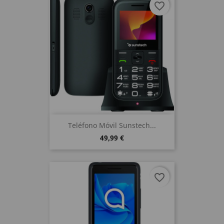
favorite_border
Teléfono Móvil Sunstech...
49,99 €
favorite_border