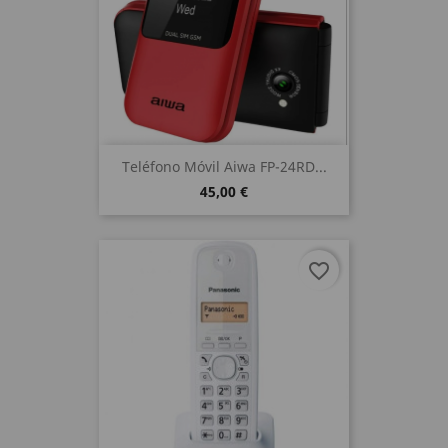
Teléfono Móvil Aiwa FP-24RD...
45,00 €
favorite_border