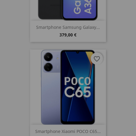
Smartphone Samsung Galaxy...
379,00 €
favorite_border
Smartphone Xiaomi POCO C65...