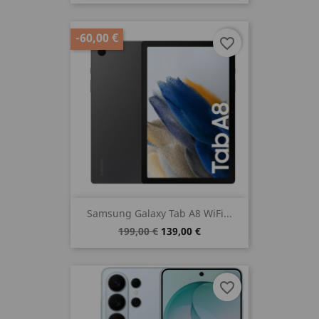
-60,00 €
favorite_border
Samsung Galaxy Tab A8 WiFi...
199,00 €
139,00 €
favorite_border