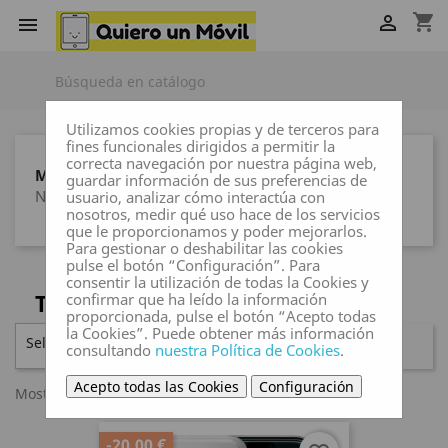
shopping_cart


Utilizamos cookies propias y de terceros para
fines funcionales dirigidos a permitir la
correcta navegación por nuestra página web,
MARCAS
guardar información de sus preferencias de
Ninguna marca
usuario, analizar cómo interactúa con
nosotros, medir qué uso hace de los servicios
que le proporcionamos y poder mejorarlos.
Para gestionar o deshabilitar las cookies
pulse el botón “Configuración”. Para
consentir la utilización de todas la Cookies y
TELEFONÍA LIBRE
confirmar que ha leído la información
proporcionada, pulse el botón “Acepto todas
la Cookies”. Puede obtener más información
Seleccionar

FILTRAR
consultando
nuestra Política de Cookies
.
Acepto todas las Cookies
Configuración
Mostrando 1-30 de 107 artículo(s)
-20,00 €