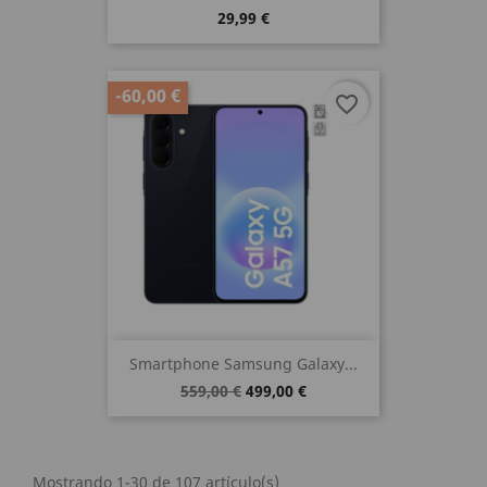
29,99 €
-60,00 €
favorite_border
Smartphone Samsung Galaxy...
559,00 €
499,00 €
Mostrando 1-30 de 107 artículo(s)