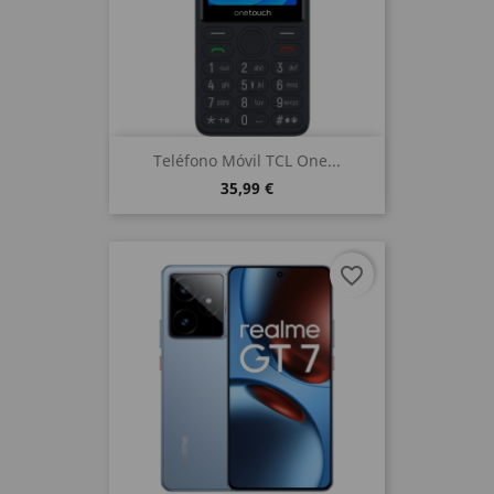
Teléfono Móvil TCL One...
35,99 €
favorite_border