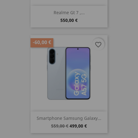
Realme Gt 7 ,...
550,00 €
-60,00 €
favorite_border
Smartphone Samsung Galaxy...
559,00 €
499,00 €