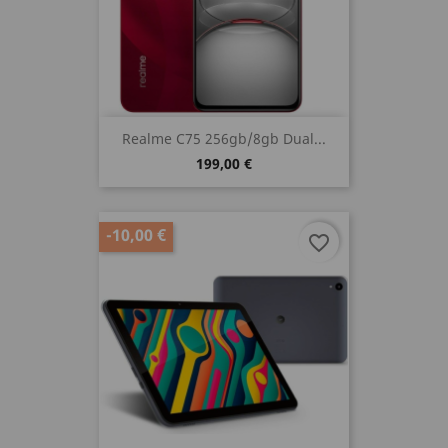
Realme C75 256gb/8gb Dual...
199,00 €
-10,00 €
favorite_border