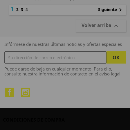
1

Siguiente
2
3
4
Volver arriba

Infórmese de nuestras últimas noticias y ofertas especiales
Puede darse de baja en cualquier momento. Para ello,
consulte nuestra información de contacto en el aviso legal.
Facebook
Instagram
CONDICIONES DE COMPRA
