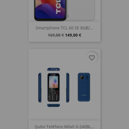
Smartphone TCL 60 SE 8GB/...
169,00 €
149,00 €
favorite_border
Qubo Teléfono Móvil X-240BL...