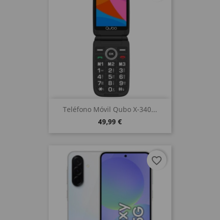
Teléfono Móvil Qubo X-340...
49,99 €
favorite_border