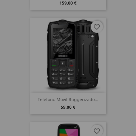
159,00 €
favorite_border
Teléfono Móvil Ruggerizado...
59,00 €
favorite_border