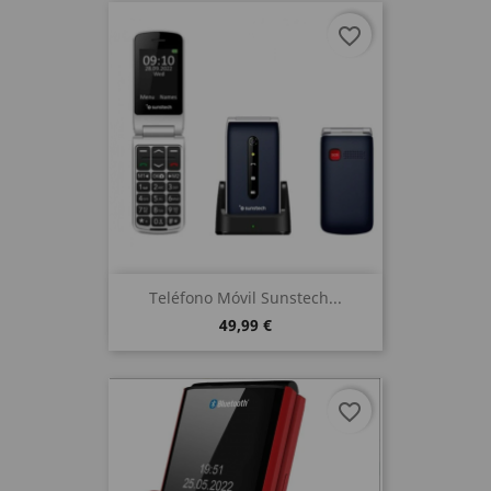
favorite_border
Teléfono Móvil Sunstech...
49,99 €
favorite_border