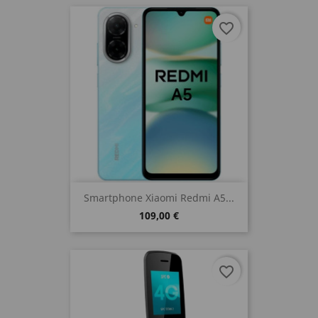
favorite_border
Smartphone Xiaomi Redmi A5...
109,00 €
favorite_border