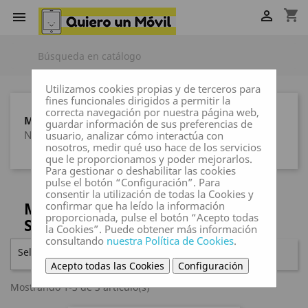
shopping_cart


Utilizamos cookies propias y de terceros para
fines funcionales dirigidos a permitir la
correcta navegación por nuestra página web,
MARCAS
guardar información de sus preferencias de
Ninguna marca
usuario, analizar cómo interactúa con
nosotros, medir qué uso hace de los servicios
que le proporcionamos y poder mejorarlos.
Para gestionar o deshabilitar las cookies
pulse el botón “Configuración”. Para
consentir la utilización de todas la Cookies y
MICROONDAS / HORNOS
confirmar que ha leído la información
proporcionada, pulse el botón “Acepto todas
SOBREMESA / PARRILLAS
la Cookies”. Puede obtener más información
consultando
nuestra Política de Cookies
.
Seleccionar

FILTRAR
Acepto todas las Cookies
Configuración
Mostrando 1-3 de 3 artículo(s)