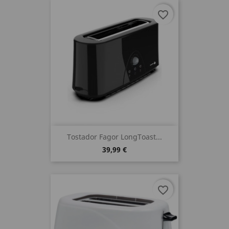
favorite_border
Tostador Fagor LongToast...
39,99 €
favorite_border