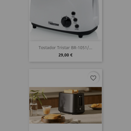
Tostador Tristar BR-1051/...
29,00 €
favorite_border