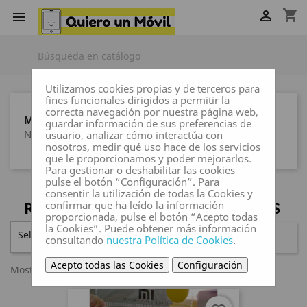
shopping_cart


Utilizamos cookies propias y de terceros para
fines funcionales dirigidos a permitir la
correcta navegación por nuestra página web,
MARCAS
guardar información de sus preferencias de
Ninguna marca
usuario, analizar cómo interactúa con
nosotros, medir qué uso hace de los servicios
que le proporcionamos y poder mejorarlos.
Para gestionar o deshabilitar las cookies
pulse el botón “Configuración”. Para
consentir la utilización de todas la Cookies y
REDMI NOTE 10 / REDMI NOTE 10S
confirmar que ha leído la información
proporcionada, pulse el botón “Acepto todas
la Cookies”. Puede obtener más información
Seleccionar

FILTRAR
consultando
nuestra Política de Cookies
.
Acepto todas las Cookies
Configuración
Mostrando 1-3 de 3 artículo(s)