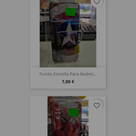
favorite_border
Funda Estrella Para Redmi...
7,00 €
favorite_border