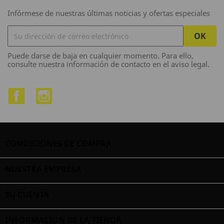
Infórmese de nuestras últimas noticias y ofertas especiales
Puede darse de baja en cualquier momento. Para ello,
consulte nuestra información de contacto en el aviso legal.
Facebook
Instagram
CONDICIONES DE COMPRA

NUESTRA EMPRESA

SU CUENTA

INFORMACIÓN DE LA TIENDA