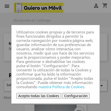
shopping_cart


Utilizamos cookies propias y de terceros para
fines funcionales dirigidos a permitir la
correcta navegación por nuestra página web,
MARCAS
guardar información de sus preferencias de
Ninguna marca
usuario, analizar cómo interactúa con
nosotros, medir qué uso hace de los servicios
que le proporcionamos y poder mejorarlos.
Para gestionar o deshabilitar las cookies
pulse el botón “Configuración”. Para
consentir la utilización de todas la Cookies y
REDMI 14C / POCO C75
confirmar que ha leído la información
proporcionada, pulse el botón “Acepto todas
la Cookies”. Puede obtener más información
Seleccionar

consultando
nuestra Política de Cookies
.
Acepto todas las Cookies
Configuración
Mostrando 1-1 de 1 artículo(s)