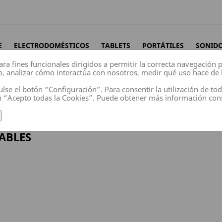
E
ELECTRODOMÉSTICOS
TABLETS
PORTÁTILES
SONID
ara fines funcionales dirigidos a permitir la correcta navegación
o, analizar cómo interactúa con nosotros, medir qué uso hace de 
ulse el botón “Configuración”. Para consentir la utilización de to
n “Acepto todas la Cookies”. Puede obtener más información co
ABLES