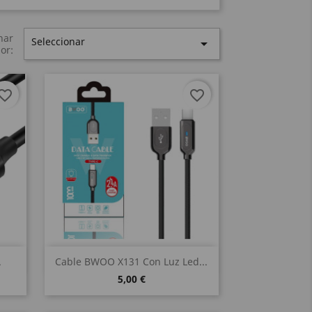
nar
Seleccionar

or:
vorite_border
favorite_border
Vista rápida

.
Cable BWOO X131 Con Luz Led...
5,00 €