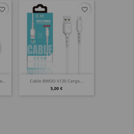
vorite_border
favorite_border
Vista rápida

...
Cable BWOO X130 Carga...
5,00 €