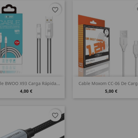
favorite_border
fa
Vista rápida
Vista rápida


le BWOO X93 Carga Rápida...
Cable Moxom CC-06 De Carga
4,00 €
5,00 €
favorite_border