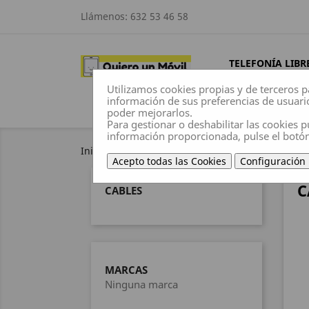
Llámenos:
632 53 46 58
TELEFONÍA LIBR
Utilizamos cookies propias y de terceros p
información de sus preferencias de usuari
poder mejorarlos.
Para gestionar o deshabilitar las cookies p
información proporcionada, pulse el botó
Inicio
Accesorios
Cables
Acepto todas las Cookies
Configuración
C
CABLES
MARCAS
Ninguna marca