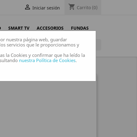
shopping_cart

Carrito
(0)
Iniciar sesión
O
SMART TV
ACCESORIOS
FUNDAS
 por nuestra página web, guardar
los servicios que le proporcionamos y

das la Cookies y confirmar que ha leído la
nsultando
nuestra Política de Cookies
.