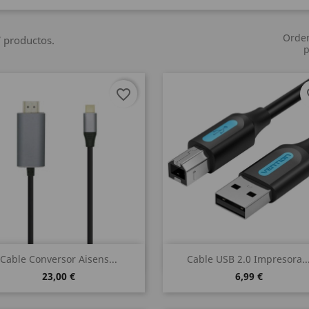
Orde
 productos.
p
favorite_border
fa
Vista rápida
Vista rápida


Cable Conversor Aisens...
Cable USB 2.0 Impresora..
23,00 €
6,99 €