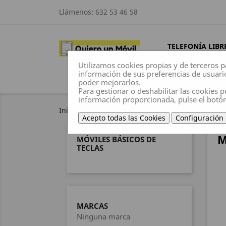
Llámenos:
632 53 46 58
TELEFONÍA LIBR
Utilizamos cookies propias y de terceros p
información de sus preferencias de usuari
poder mejorarlos.
Para gestionar o deshabilitar las cookies p
información proporcionada, pulse el botó
Inicio
Telefonía libre
Móviles Básicos de tec
Acepto todas las Cookies
Configuración
M
MÓVILES BÁSICOS DE
TECLAS
MARCAS
Ninguna marca