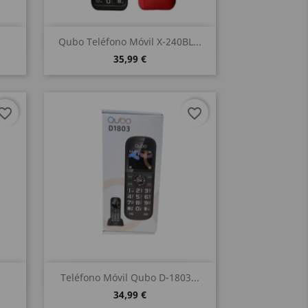
Vista rápida

Qubo Teléfono Móvil X-240BL...
35,99 €
vorite_border
favorite_border
Vista rápida

Teléfono Móvil Qubo D-1803...
34,99 €