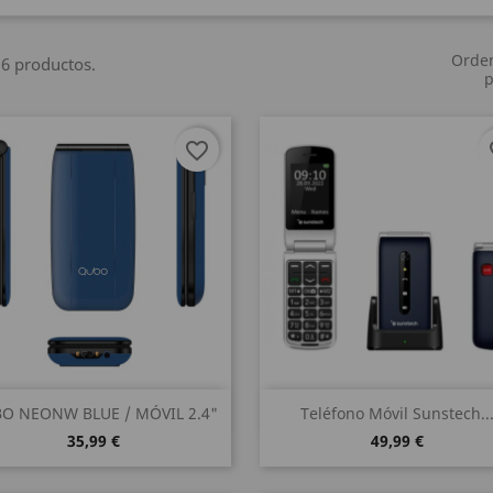
Orde
6 productos.
p
favorite_border
fa
Vista rápida
Vista rápida


O NEONW BLUE / MÓVIL 2.4"
Teléfono Móvil Sunstech..
35,99 €
49,99 €