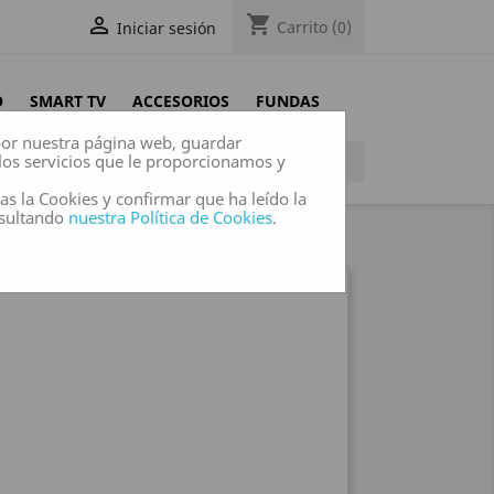
shopping_cart

Carrito
(0)
Iniciar sesión
O
SMART TV
ACCESORIOS
FUNDAS
 por nuestra página web, guardar
los servicios que le proporcionamos y

das la Cookies y confirmar que ha leído la
nsultando
nuestra Política de Cookies
.