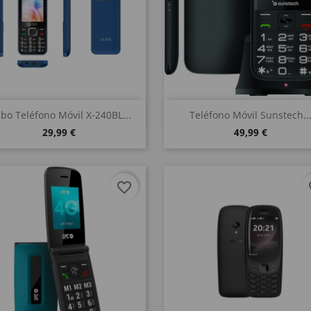
Vista rápida
Vista rápida


bo Teléfono Móvil X-240BL...
Teléfono Móvil Sunstech..
29,99 €
49,99 €
favorite_border
fa