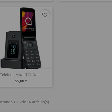
favorite_border
Vista rápida

Teléfono Móvil TCL One...
55,00 €
trando 1-16 de 16 artículo(s)