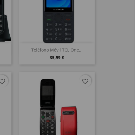
Vista rápida

.
Teléfono Móvil TCL One...
35,99 €
vorite_border
favorite_border