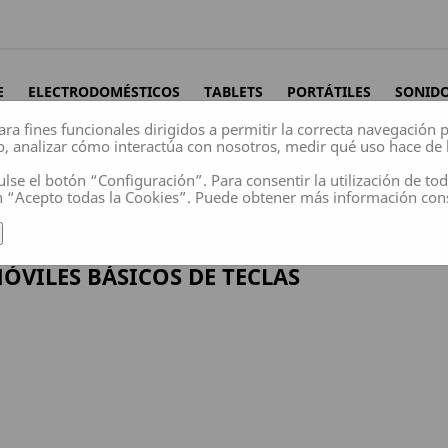
E
ELECTRODOMÉSTICOS
TABLETS
PORTÁTILES
SONID
ara fines funcionales dirigidos a permitir la correcta navegación
o, analizar cómo interactúa con nosotros, medir qué uso hace de 
ulse el botón “Configuración”. Para consentir la utilización de to
n “Acepto todas la Cookies”. Puede obtener más información co
las
ÓVILES BÁSICOS DE TECLAS