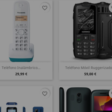
favorite_border
fa
Vista rápida
Vista rápida


Teléfono Inalámbrico...
Teléfono Móvil Ruggerizado.
29,99 €
59,00 €
favorite_border
fa