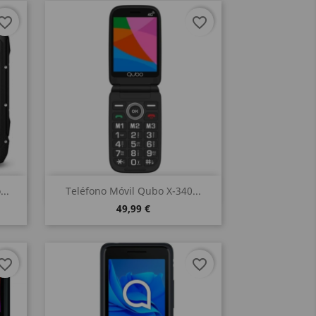
vorite_border
favorite_border
Vista rápida

..
Teléfono Móvil Qubo X-340...
49,99 €
vorite_border
favorite_border