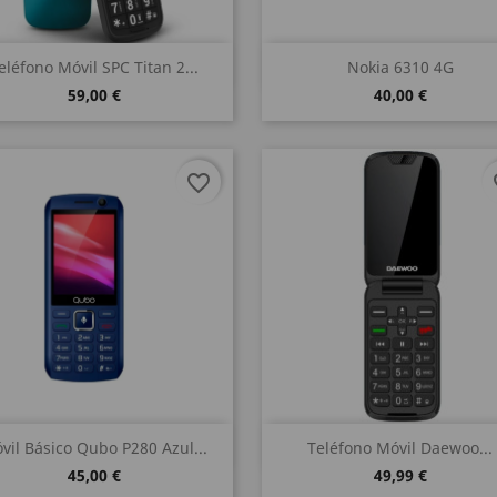
Vista rápida
Vista rápida


eléfono Móvil SPC Titan 2...
Nokia 6310 4G
59,00 €
40,00 €
favorite_border
fa
Vista rápida
Vista rápida


vil Básico Qubo P280 Azul...
Teléfono Móvil Daewoo...
45,00 €
49,99 €