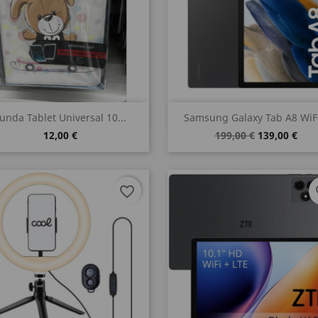
Vista rápida
Vista rápida


unda Tablet Universal 10...
Samsung Galaxy Tab A8 WiFi
12,00 €
199,00 €
139,00 €
favorite_border
fa