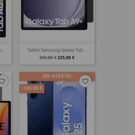
Vista rápida

...
Tablet Samsung Galaxy Tab...
289,00 €
225,00 €
¡EN OFERTA!
vorite_border
favorite_border
-100,00 €