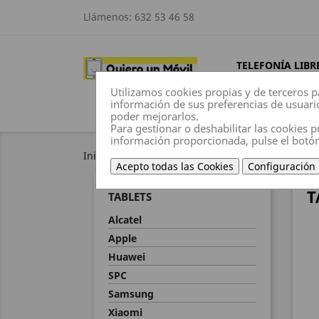
Llámenos:
632 53 46 58
TELEFONÍA LIBR
Utilizamos cookies propias y de terceros p
información de sus preferencias de usuari
poder mejorarlos.
Para gestionar o deshabilitar las cookies p
información proporcionada, pulse el botó
Inicio
Tablets
Acepto todas las Cookies
Configuración
T
TABLETS
Alcatel
Apple
Huawei
SPC
Samsung
Xiaomi