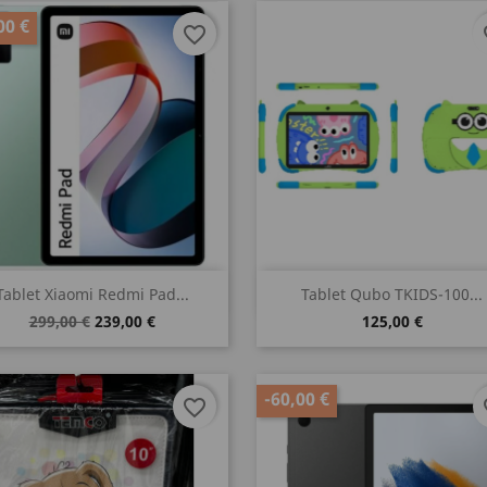
00 €
favorite_border
fa
Vista rápida
Vista rápida


Tablet Xiaomi Redmi Pad...
Tablet Qubo TKIDS-100...
299,00 €
239,00 €
125,00 €
-60,00 €
favorite_border
fa