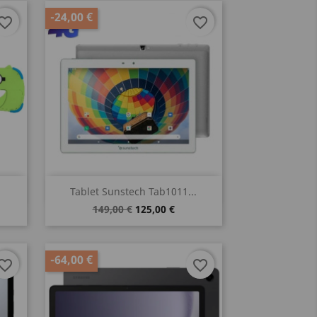
-24,00 €
vorite_border
favorite_border
Vista rápida

Tablet Sunstech Tab1011...
149,00 €
125,00 €
-64,00 €
vorite_border
favorite_border