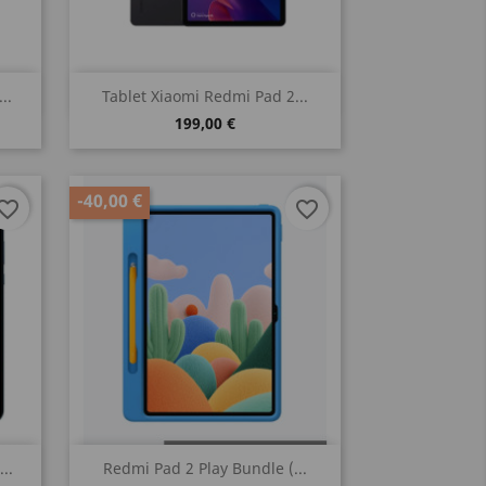
Vista rápida

..
Tablet Xiaomi Redmi Pad 2...
199,00 €
-40,00 €
vorite_border
favorite_border
Vista rápida

..
Redmi Pad 2 Play Bundle (...