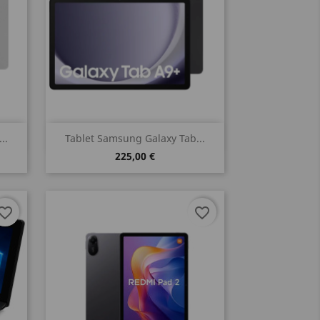
Vista rápida

..
Tablet Samsung Galaxy Tab...
225,00 €
vorite_border
favorite_border