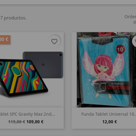
Orde
7 productos.
p
00 €
favorite_border
fa
Vista rápida
Vista rápida


ablet SPC Gravity Max 2nd...
Funda Tablet Universal 10..
119,00 €
109,00 €
12,00 €