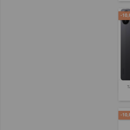
-10,
T
-10,