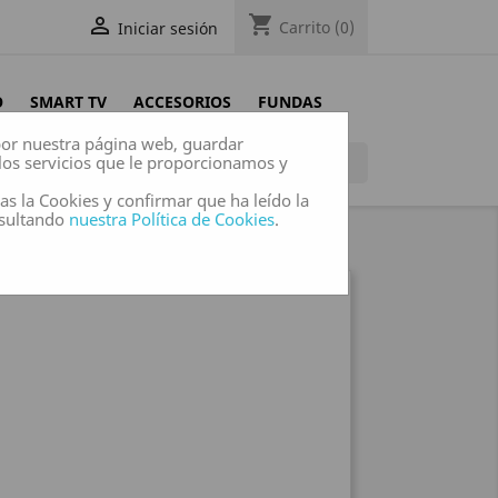
shopping_cart

Carrito
(0)
Iniciar sesión
O
SMART TV
ACCESORIOS
FUNDAS
 por nuestra página web, guardar
los servicios que le proporcionamos y

das la Cookies y confirmar que ha leído la
nsultando
nuestra Política de Cookies
.