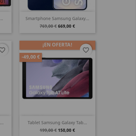
Vista rápida

..
Smartphone Samsung Galaxy...
769,00 €
669,00 €
¡EN OFERTA!
vorite_border
favorite_border
-49,00 €
Vista rápida

..
Tablet Samsung Galaxy Tab...
199,00 €
150,00 €