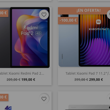
¡EN OFERTA!
00 €
favorite_border
fa
-100,00 €
Vista rápida
Vista rápida


ablet Xiaomi Redmi Pad 2...
Tablet Xiaomi Pad 7 11.2"/.
209,00 €
199,00 €
399,00 €
299,00 €
00 €
favorite_border
fa