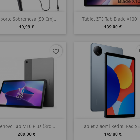
Vista rápida
Vista rápida


porte Sobremesa (50 Cm)...
Tablet ZTE Tab Blade X1001.
19,99 €
139,00 €
favorite_border
fa
Vista rápida
Vista rápida


enovo Tab M10 Plus (3rd...
Tablet Xiaomi Redmi Pad SE.
209,00 €
149,00 €