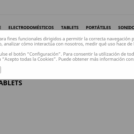
E
ELECTRODOMÉSTICOS
TABLETS
PORTÁTILES
SONID
ara fines funcionales dirigidos a permitir la correcta navegación
o, analizar cómo interactúa con nosotros, medir qué uso hace de 
ulse el botón “Configuración”. Para consentir la utilización de to
n “Acepto todas la Cookies”. Puede obtener más información co
ABLETS