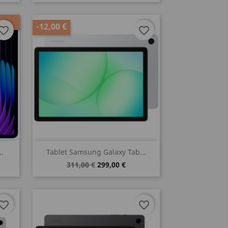
-12,00 €
vorite_border
favorite_border
Vista rápida

..
Tablet Samsung Galaxy Tab...
311,00 €
299,00 €
vorite_border
favorite_border