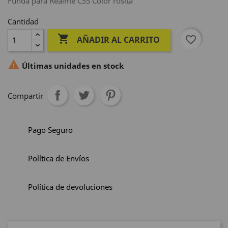
Funda para Realme C55 Color rosita
Cantidad

favorite_border
AÑADIR AL CARRITO

Últimas unidades en stock
Compartir
Pago Seguro
Política de Envíos
Política de devoluciones