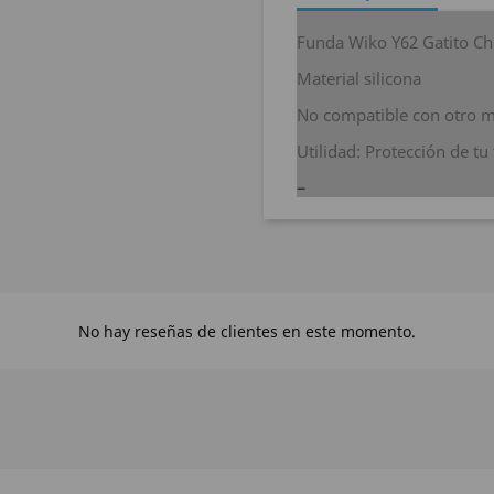
Funda Wiko Y62 Gatito Ch
Material silicona
No compatible con otro m
Utilidad: Protección de tu
No hay reseñas de clientes en este momento.