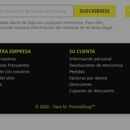
ede darse de baja en cualquier momento. Para ello,
nsulte nuestra información de contacto en el aviso legal.
TRA EMPRESA
SU CUENTA
nosotros
Información personal
tas Frecuentes
Devoluciones de mercancía
te con nosotros
Pedidos
el sitio
Facturas por abono
s
Direcciones
Cupones de descuento
© 2026 - Yara M. PrestaShop™