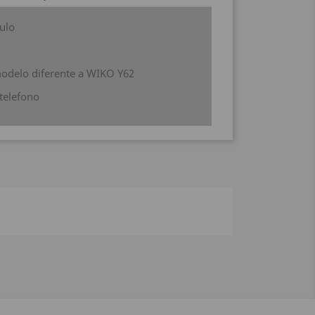
ulo
odelo diferente a WIKO Y62
 telefono