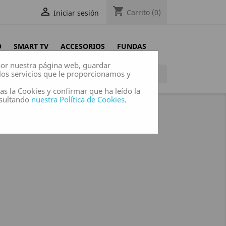
shopping_cart

Carrito
(0)
Iniciar sesión
O
SMART TV
ACCESORIOS
FUNDAS
 por nuestra página web, guardar
los servicios que le proporcionamos y

das la Cookies y confirmar que ha leído la
nsultando
nuestra Política de Cookies
.
GATITO CHULO