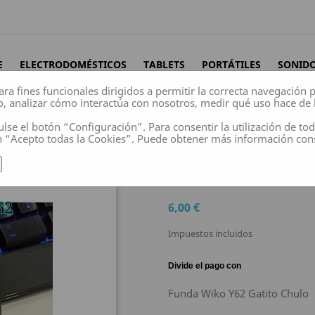
E
ELECTRODOMÉSTICOS
TABLETS
PORTÁTILES
SONID
ara fines funcionales dirigidos a permitir la correcta navegación
o, analizar cómo interactúa con nosotros, medir qué uso hace de 
ulse el botón “Configuración”. Para consentir la utilización de to
n “Acepto todas la Cookies”. Puede obtener más información co
FUNDA WIKO Y62 
6,00 €
Impuestos incluidos
Funda Wiko Y62 Gatito Chulo