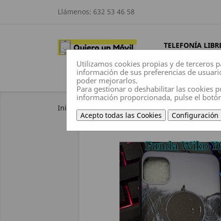
Llámenos:
632 53 46 58
TELEFONÍA LIBR
Utilizamos cookies propias y de terceros p
información de sus preferencias de usuari
poder mejorarlos.
Para gestionar o deshabilitar las cookies p
información proporcionada, pulse el botó
Inicio
Fundas
Funda Wiko Y62 Gatito Chulo
Acepto todas las Cookies
Configuración