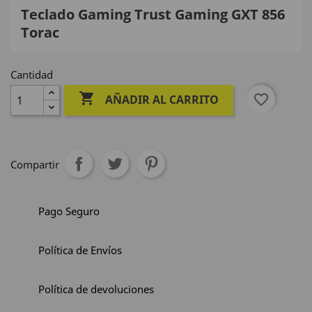
Teclado Gaming Trust Gaming GXT 856
Torac
Cantidad

favorite_border
AÑADIR AL CARRITO
Compartir
Pago Seguro
Política de Envíos
Política de devoluciones