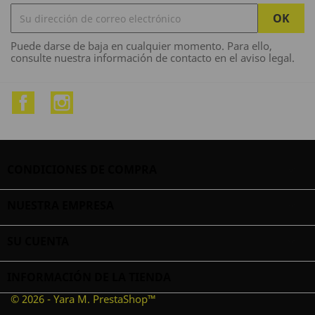
Puede darse de baja en cualquier momento. Para ello,
consulte nuestra información de contacto en el aviso legal.
Facebook
Instagram
CONDICIONES DE COMPRA

NUESTRA EMPRESA

SU CUENTA

INFORMACIÓN DE LA TIENDA
© 2026 - Yara M. PrestaShop™