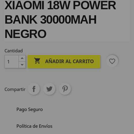
XIAOMI 18W POWER
BANK 30000MAH
NEGRO
Cantidad

favorite_border
AÑADIR AL CARRITO
Compartir
Pago Seguro
Política de Envíos