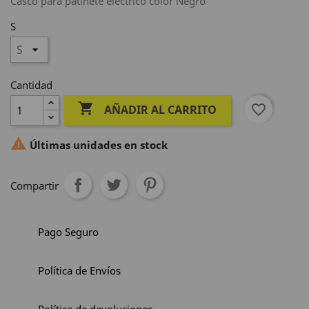
Casco para patinete eléctrico color Negro
S
Cantidad

favorite_border
AÑADIR AL CARRITO

Últimas unidades en stock
Compartir
Pago Seguro
Política de Envíos