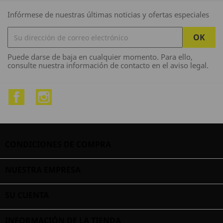
Infórmese de nuestras últimas noticias y ofertas especiales
Puede darse de baja en cualquier momento. Para ello,
consulte nuestra información de contacto en el aviso legal.
Facebook
Instagram
CONDICIONES DE COMPRA

NUESTRA EMPRESA

SU CUENTA

INFORMACIÓN DE LA TIENDA