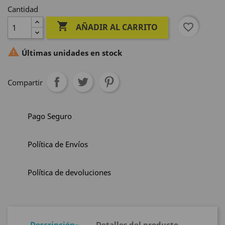
Cantidad

favorite_border
AÑADIR AL CARRITO

Últimas unidades en stock
Compartir
Pago Seguro
Política de Envíos
Política de devoluciones
Descripción
Detalles del producto