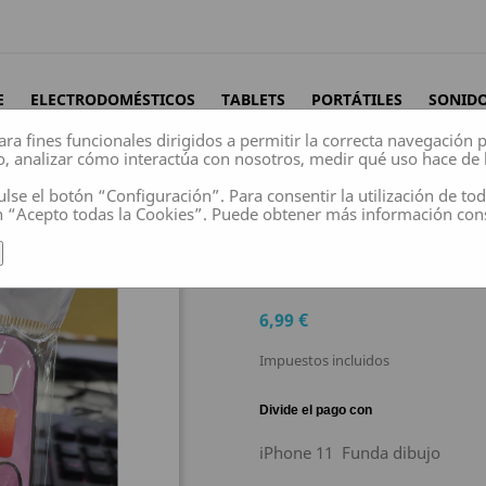
E
ELECTRODOMÉSTICOS
TABLETS
PORTÁTILES
SONID
ara fines funcionales dirigidos a permitir la correcta navegación
o, analizar cómo interactúa con nosotros, medir qué uso hace de 
ulse el botón “Configuración”. Para consentir la utilización de to
n “Acepto todas la Cookies”. Puede obtener más información co
 11 Funda dibujo
IPHONE 11 FUNDA
6,99 €
Impuestos incluidos
iPhone 11 Funda dibujo