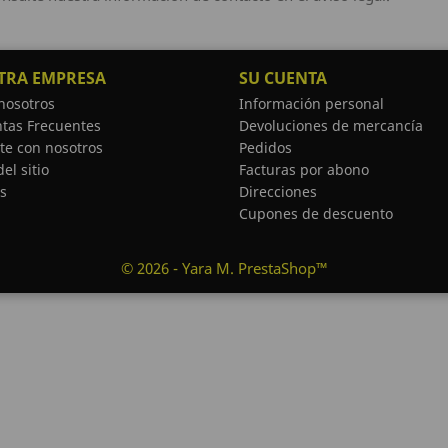
TRA EMPRESA
SU CUENTA
nosotros
Información personal
tas Frecuentes
Devoluciones de mercancía
te con nosotros
Pedidos
el sitio
Facturas por abono
s
Direcciones
Cupones de descuento
© 2026 - Yara M. PrestaShop™