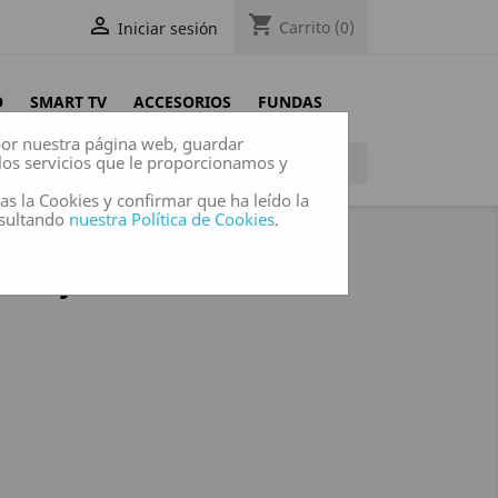
shopping_cart

Carrito
(0)
Iniciar sesión
O
SMART TV
ACCESORIOS
FUNDAS
 por nuestra página web, guardar
los servicios que le proporcionamos y

das la Cookies y confirmar que ha leído la
nsultando
nuestra Política de Cookies
.
 DIBUJO