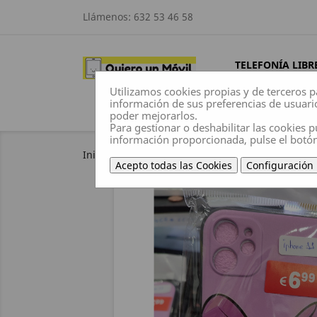
Llámenos:
632 53 46 58
TELEFONÍA LIBR
Utilizamos cookies propias y de terceros p
información de sus preferencias de usuari
poder mejorarlos.
Para gestionar o deshabilitar las cookies p
información proporcionada, pulse el botó
Inicio
Fundas
Apple
iPhone 11
iPhone
Acepto todas las Cookies
Configuración