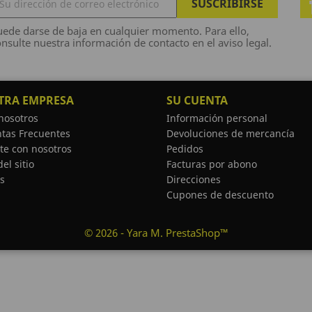
ede darse de baja en cualquier momento. Para ello,
nsulte nuestra información de contacto en el aviso legal.
TRA EMPRESA
SU CUENTA
nosotros
Información personal
tas Frecuentes
Devoluciones de mercancía
te con nosotros
Pedidos
el sitio
Facturas por abono
s
Direcciones
Cupones de descuento
© 2026 - Yara M. PrestaShop™