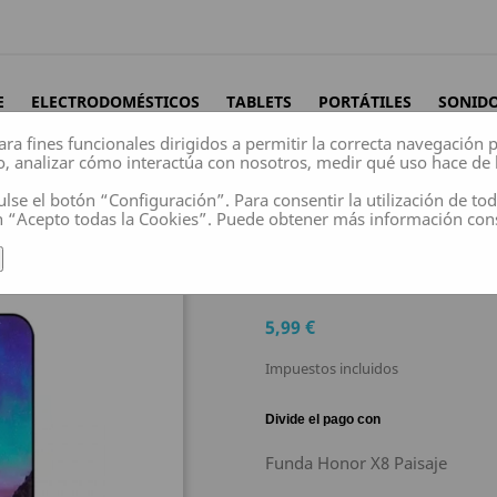
E
ELECTRODOMÉSTICOS
TABLETS
PORTÁTILES
SONID
ara fines funcionales dirigidos a permitir la correcta navegación
o, analizar cómo interactúa con nosotros, medir qué uso hace de 
ulse el botón “Configuración”. Para consentir la utilización de to
n “Acepto todas la Cookies”. Puede obtener más información co
Funda Honor X8 Paisaje
FUNDA HONOR X8 
5,99 €
Impuestos incluidos
Funda Honor X8 Paisaje