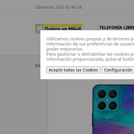
Llámenos:
632 53 46 58
TELEFONÍA LIBR
Utilizamos cookies propias y de terceros p
información de sus preferencias de usuari
poder mejorarlos.
Para gestionar o deshabilitar las cookies p
información proporcionada, pulse el botó
Inicio
Fundas
Huawei /Honor
HONOR X8
Acepto todas las Cookies
Configuración