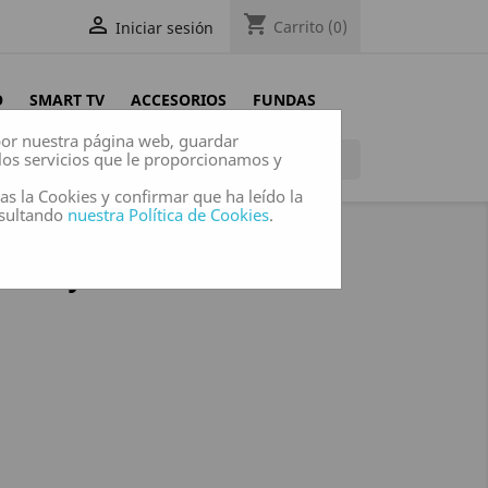
shopping_cart

Carrito
(0)
Iniciar sesión
O
SMART TV
ACCESORIOS
FUNDAS
 por nuestra página web, guardar
los servicios que le proporcionamos y

das la Cookies y confirmar que ha leído la
nsultando
nuestra Política de Cookies
.
PAISAJE