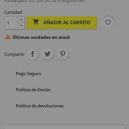
Funda para TCL 20R 5G 3d triángulos led
Cantidad

favorite_border
AÑADIR AL CARRITO

Últimas unidades en stock
Compartir
Pago Seguro
Política de Envíos
Política de devoluciones