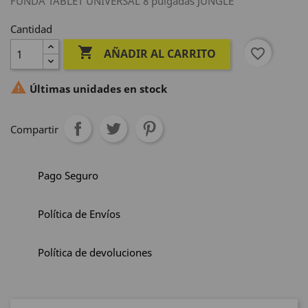
FUNDA TABLET UNIVERSAL 8 pulgadas JUNGLE
Cantidad

favorite_border
AÑADIR AL CARRITO

Últimas unidades en stock
Compartir
Pago Seguro
Política de Envíos
Política de devoluciones