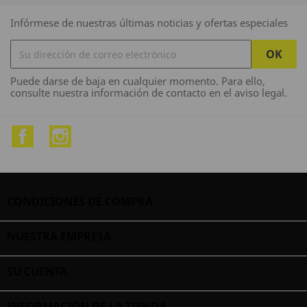
Infórmese de nuestras últimas noticias y ofertas especiales
Puede darse de baja en cualquier momento. Para ello,
consulte nuestra información de contacto en el aviso legal.
Facebook
Instagram
CONDICIONES DE COMPRA

NUESTRA EMPRESA

SU CUENTA

INFORMACIÓN DE LA TIENDA