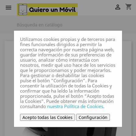
shopping_cart


Utilizamos cookies propias y de terceros para
fines funcionales dirigidos a permitir la
correcta navegación por nuestra página web,
guardar información de sus preferencias de
usuario, analizar cómo interactúa con
nosotros, medir qué uso hace de los servicios
que le proporcionamos y poder mejorarlos.
Para gestionar o deshabilitar las cookies
pulse el botón “Configuración”. Para
consentir la utilización de todas la Cookies y
confirmar que ha leído la información
proporcionada, pulse el botón “Acepto todas
la Cookies”. Puede obtener más información
consultando
nuestra Política de Cookies
.
Acepto todas las Cookies
Configuración