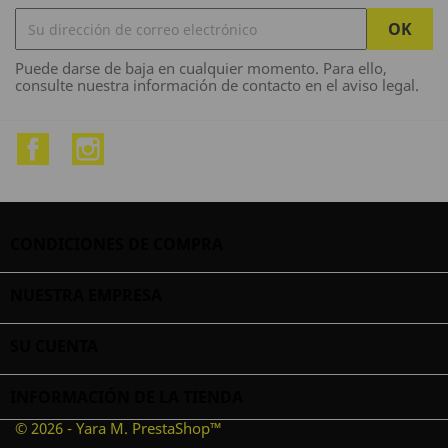
Puede darse de baja en cualquier momento. Para ello,
consulte nuestra información de contacto en el aviso legal.
Facebook
Instagram
CONDICIONES DE COMPRA

NUESTRA EMPRESA

SU CUENTA

INFORMACIÓN DE LA TIENDA
© 2026 - Yara M. PrestaShop™