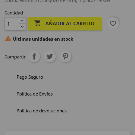
Cocina Eléctrica Orbegozo PE 2815/ 1 placa/ 1500W
Cantidad

favorite_border
AÑADIR AL CARRITO

Últimas unidades en stock
Compartir
Pago Seguro
Política de Envíos
Política de devoluciones