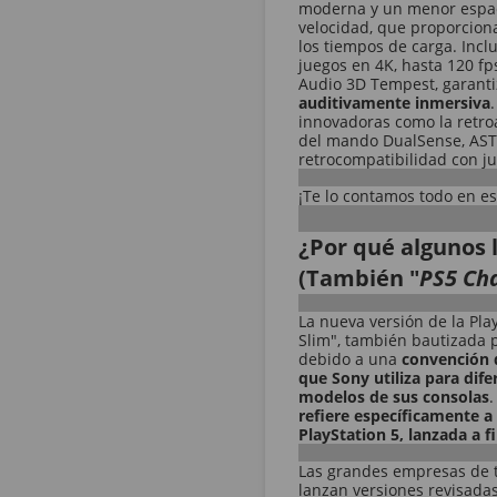
moderna y un menor espac
velocidad, que proporcion
los tiempos de carga. Inc
juegos en 4K, hasta 120 fp
Audio 3D Tempest, garant
auditivamente inmersiva
innovadoras como la retroa
del mando DualSense, AST
retrocompatibilidad con j
¡Te lo contamos todo
en es
¿Por qué algunos 
(También "
PS5 Cha
La nueva versión de la Pl
Slim", también bautizada 
debido a una
convención 
que Sony utiliza para dife
modelos de sus consolas
.
refiere específicamente a 
PlayStation 5, lanzada a f
Las grandes empresas de 
lanzan versiones revisada