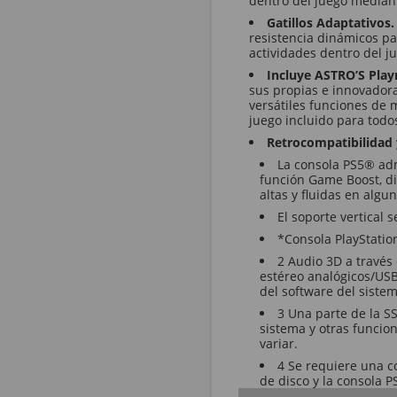
dentro del juego mediant
Gatillos Adaptativos
resistencia dinámicos par
actividades dentro del j
Incluye ASTRO’S Pla
sus propias e innovador
versátiles funciones de
juego incluido para todo
Retrocompatibilidad
La consola PS5® ad
función Game Boost, d
altas y fluidas en algu
El soporte vertical
*Consola PlayStatio
2 Audio 3D a través 
estéreo analógicos/USB
del software del siste
3 Una parte de la S
sistema y otras funcio
variar.
4 Se requiere una c
de disco y la consola P