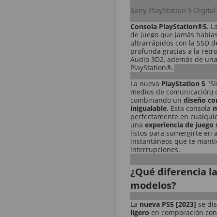
Sony PlayStation 5 Digital
Consola PlayStation®5.
L
de juego que jamás había
ultrarrápidos con la SSD d
profunda gracias a la retro
Audio 3D2, además de una 
PlayStation®.
La nueva
PlayStation 5
"Sl
medios de comunicación) d
combinando un
diseño c
inigualable
. Esta consola
m
perfectamente en cualquie
una
experiencia de juego 
listos para sumergirte en 
instantáneos que te mantie
interrupciones.
¿Qué diferencia l
modelos?
La
nueva PS5 [2023]
se di
ligero
en comparación con 