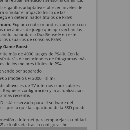
e la retroalimentación sensorial dinámica.
.
Los gatillos adaptativos ofrecen niveles de
a simular el impacto físico de las
uego en determinados títulos de PS5®
yroom.
Explora cuatro mundos, cada uno con
as mecánicas de juego que aprovechan las
 mando inalámbrico DualSense® en este
s los usuarios de consolas PS5®.
 y Game Boost
mite más de 4000 juegos de PS4®. Con la
isfrutarás de velocidades de fotogramas más
nos de los mejores títulos de PS4.
 se vende por separado
n®5 (modelo CFI-2000 - slim)
de altavoces de TV internos o auriculares
. Requiere configuración y la actualización
ma más reciente.
SD está reservada para el software del
nes, por lo que la capacidad de la SSD puede
onexión a Internet para emparejar la unidad
S5 actualizada tras la configuración.