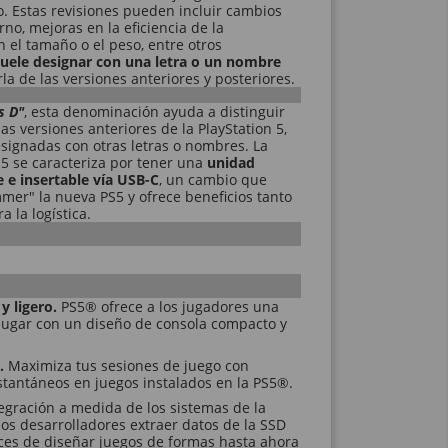
o. Estas revisiones pueden incluir cambios
rno, mejoras en la eficiencia de la
n el tamaño o el peso, entre otros
suele designar con una letra o un nombre
la de las versiones anteriores y posteriores.
s D"
, esta denominación ayuda a distinguir
las versiones anteriores de la PlayStation 5,
signadas con otras letras o nombres. La
S5 se caracteriza por tener una
unidad
e e insertable vía USB-C
, un cambio que
mmer" la nueva PS5 y ofrece beneficios tanto
 la logística.
y ligero.
PS5® ofrece a los jugadores una
 jugar con un diseño de consola compacto y
d.
Maximiza tus sesiones de juego con
stantáneos en juegos instalados en la PS5®.
tegración a medida de los sistemas de la
os desarrolladores extraer datos de la SSD
ces de diseñar juegos de formas hasta ahora