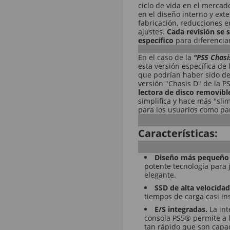
ciclo de vida en el mercad
en el diseño interno y exte
fabricación, reducciones e
ajustes.
Cada revisión se 
específico
para diferenciar
En el caso de la
"PS5 Chasi
esta versión específica de 
que podrían haber sido de
versión "Chasis D" de la P
lectora de disco removibl
simplifica y hace más "sli
para los usuarios como para
Características:
Diseño más pequeño 
potente tecnología para
elegante.
SSD de alta velocida
tiempos de carga casi in
E/S integradas.
La in
consola PS5® permite a l
tan rápido que son capa