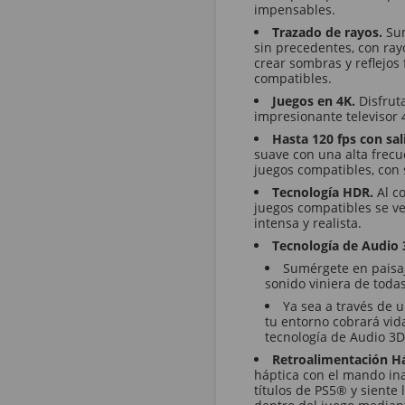
impensables.
Trazado de rayos.
Su
sin precedentes, con ra
crear sombras y reflejos 
compatibles.
Juegos en 4K.
Disfrut
impresionante televisor 
Hasta 120 fps con sal
suave con una alta frecu
juegos compatibles, con 
Tecnología HDR.
Al c
juegos compatibles se v
intensa y realista.
Tecnología de Audio
Sumérgete en paisaj
sonido viniera de todas
Ya sea a través de u
tu entorno cobrará vida
tecnología de Audio 3
Retroalimentación H
háptica con el mando in
títulos de PS5® y siente 