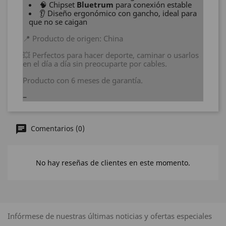
🧠 Chipset
Bluetrum
para conexión estable
👂 Diseño ergonómico con gancho, ideal para
que no se caigan
📍 Producto de origen: China
💥 Perfectos para hacer deporte, caminar o usarlos
en el día a día sin preocuparte por cables.
Producto con 6 meses de garantía.
Comentarios (0)
No hay reseñas de clientes en este momento.
Infórmese de nuestras últimas noticias y ofertas especiales