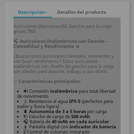
Descripción
Detalles del producto
Auriculares deportivos J92 Gancho para la oreja
grises TWS
🎧
Auriculares Inalámbricos con Gancho –
Comodidad y Rendimiento
🔥
¿Buscas unos auriculares cómodos, resistentes y
con buen rendimiento? Estos auriculares
inalámbricos con diseño de gancho para la oreja
son ideales para deporte, trabajo o uso diario.
✅
Características principales:
🔊 Conexión
inalámbrica
para total libertad
de movimiento
💧 Resistencia al agua
IPX-5
(perfectos para
sudor y lluvia ligera)
🔋
Autonomía de 3 a 5 horas
por carga
🔌 Estuche de carga de
500 mAh
🎧 Batería de
40 mAh en cada auricular
📱 Pantalla digital con
indicador de batería
🎚️ Control de volumen integrado