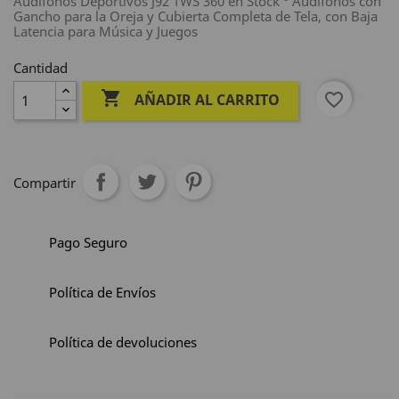
Audífonos Deportivos J92 TWS 360 en Stock ° Audífonos con
Gancho para la Oreja y Cubierta Completa de Tela, con Baja
Latencia para Música y Juegos
Cantidad

favorite_border
AÑADIR AL CARRITO
Compartir
Pago Seguro
Política de Envíos
Política de devoluciones