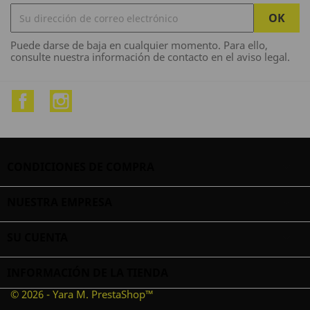
Puede darse de baja en cualquier momento. Para ello,
consulte nuestra información de contacto en el aviso legal.
Facebook
Instagram
CONDICIONES DE COMPRA

NUESTRA EMPRESA

SU CUENTA

INFORMACIÓN DE LA TIENDA
© 2026 - Yara M. PrestaShop™