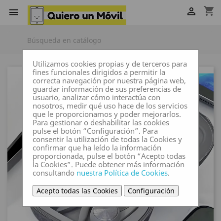
shopping_cart


Utilizamos cookies propias y de terceros para
fines funcionales dirigidos a permitir la
correcta navegación por nuestra página web,
guardar información de sus preferencias de
usuario, analizar cómo interactúa con
nosotros, medir qué uso hace de los servicios
que le proporcionamos y poder mejorarlos.
Para gestionar o deshabilitar las cookies
pulse el botón “Configuración”. Para
consentir la utilización de todas la Cookies y
confirmar que ha leído la información
proporcionada, pulse el botón “Acepto todas
la Cookies”. Puede obtener más información
consultando
nuestra Política de Cookies
.
Acepto todas las Cookies
Configuración