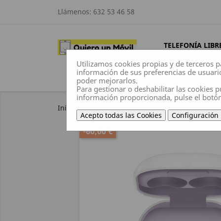
Llámenos:
632 53 46 58
TELEFONÍA LIBR
Utilizamos cookies propias y de terceros p
información de sus preferencias de usuari
poder mejorarlos.
Para gestionar o deshabilitar las cookies p
información proporcionada, pulse el botó
Inicio
Sonido
auriculares
Auriculares in
Acepto todas las Cookies
Configuración
-60,00 €