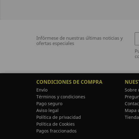
Infórmese de nuestras últimas noticias y
ofertas especiales
Pu
co
CONDICIONES DE COMPRA
NUES
Envío
Sobre 
Términos y condiciones
Pregun
Pago seguro
Contac
Aviso legal
Mapa d
Política de privacidad
Tienda
Política de Cookies
Pagos fraccionados