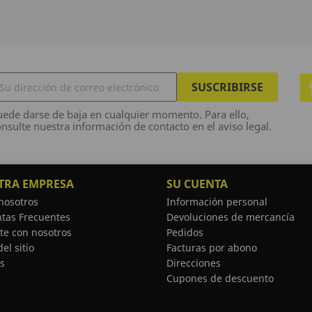
ede darse de baja en cualquier momento. Para ello,
nsulte nuestra información de contacto en el aviso legal.
TRA EMPRESA
SU CUENTA
nosotros
Información personal
tas Frecuentes
Devoluciones de mercancía
te con nosotros
Pedidos
el sitio
Facturas por abono
s
Direcciones
Cupones de descuento