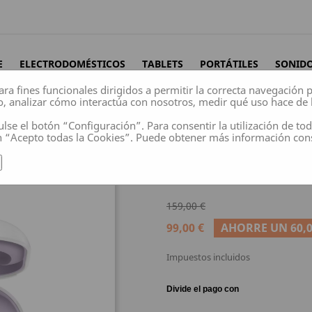
E
ELECTRODOMÉSTICOS
TABLETS
PORTÁTILES
SONID
ara fines funcionales dirigidos a permitir la correcta navegación
o, analizar cómo interactúa con nosotros, medir qué uso hace de 
ulse el botón “Configuración”. Para consentir la utilización de to
n “Acepto todas la Cookies”. Puede obtener más información co
alambricos
con estuche de carga
Samsung Galaxy Buds 2 Au
SAMSUNG GALAXY 
159,00 €
99,00 €
AHORRE UN 60,0
Impuestos incluidos