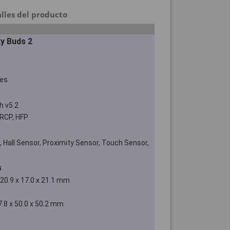
lles del producto
y Buds 2
Yes
h v5.2
VRCP, HFP
 Hall Sensor, Proximity Sensor, Touch Sensor,
s
20.9 x 17.0 x 21.1 mm
.8 x 50.0 x 50.2 mm