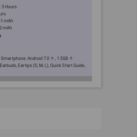
: 5 Hours
urs
 61 mAh
72 mAh
s
f Smartphone: Android 7.0 ↑ , 1.5GB ↑
arbuds, Eartips (S, M, L), Quick Start Guide,