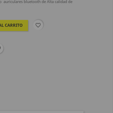
auriculares bluetooth de Alta calidad de
favorite_border
AL CARRITO