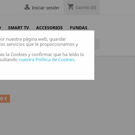
shopping_cart

Carrito
(0)
Iniciar sesión
O
SMART TV
ACCESORIOS
FUNDAS
 por nuestra página web, guardar
los servicios que le proporcionamos y

das la Cookies y confirmar que ha leído la
nsultando
nuestra Política de Cookies
.
dio
BUDS 2 AUDIO
0 €