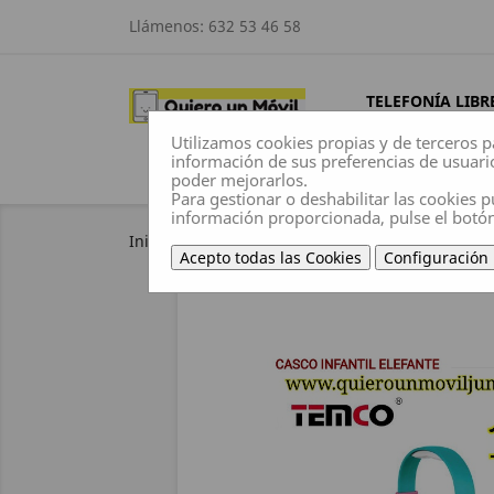
Llámenos:
632 53 46 58
TELEFONÍA LIBR
Utilizamos cookies propias y de terceros p
información de sus preferencias de usuari
poder mejorarlos.
Para gestionar o deshabilitar las cookies p
información proporcionada, pulse el botó
Inicio
Sonido
auriculares
Casco Infantil 
Acepto todas las Cookies
Configuración