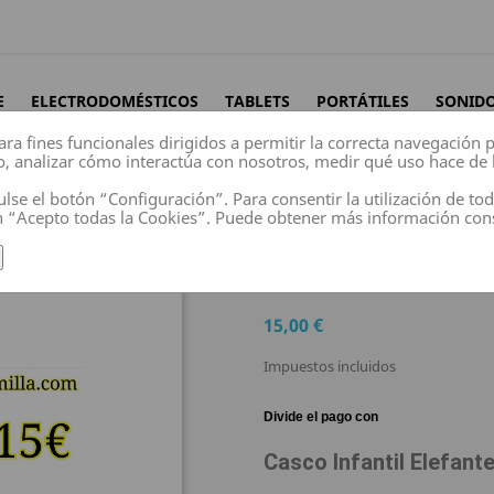
E
ELECTRODOMÉSTICOS
TABLETS
PORTÁTILES
SONID
ara fines funcionales dirigidos a permitir la correcta navegación
o, analizar cómo interactúa con nosotros, medir qué uso hace de 
ulse el botón “Configuración”. Para consentir la utilización de to
n “Acepto todas la Cookies”. Puede obtener más información co
Elefante
CASCO INFANTIL E
15,00 €
Impuestos incluidos
Casco Infantil Elefant