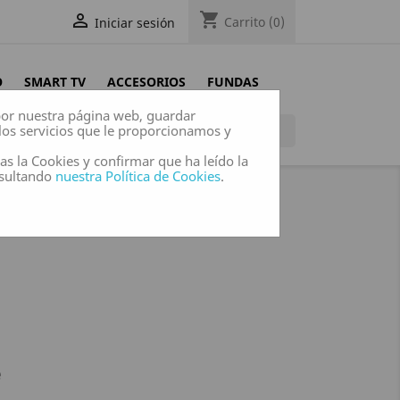
shopping_cart

Carrito
(0)
Iniciar sesión
O
SMART TV
ACCESORIOS
FUNDAS
 por nuestra página web, guardar
los servicios que le proporcionamos y

das la Cookies y confirmar que ha leído la
nsultando
nuestra Política de Cookies
.
LEFANTE
e