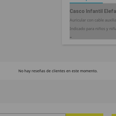
Casco Infantil Elef
Auricular con cable auxili
Indicado para niños y ni
No hay reseñas de clientes en este momento.