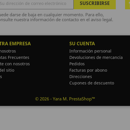
ede darse de baja en cualquier momento. Para ello,
nsulte nuestra información de contacto en el aviso legal.
TRA EMPRESA
SU CUENTA
nosotros
Información personal
tas Frecuentes
Devoluciones de mercancía
te con nosotros
Pedidos
el sitio
Facturas por abono
s
Direcciones
Cupones de descuento
© 2026 - Yara M. PrestaShop™