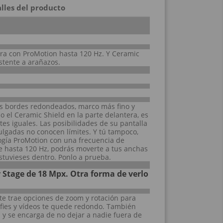
lles del producto
ora con ProMotion hasta 120 Hz. Y Ceramic
istente a arañazos.
us bordes redondeados, marco más fino y
o el Ceramic Shield en la parte delantera, es
rtes iguales. Las posibilidades de su pantalla
ulgadas no conocen límites. Y tú tampoco,
logía ProMotion con una frecuencia de
de hasta 120 Hz, podrás moverte a tus anchas
estuvieses dentro. Ponlo a prueba.
 Stage de 18 Mpx. Otra forma de verlo
te trae opciones de zoom y rotación para
lfies y vídeos te quede redondo. También
 y se encarga de no dejar a nadie fuera de