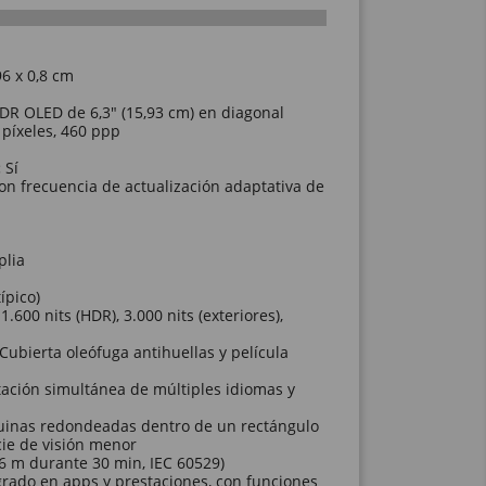
96 x 0,8 cm
DR OLED de 6,3" (15,93 cm) en diagonal
píxeles, 460 ppp
:
Sí
n frecuencia de actualización adaptativa de
lia
ípico)
 1.600 nits (HDR), 3.000 nits (exteriores),
Cubierta oleófuga antihuellas y película
ación simultánea de múltiples idiomas y
inas redondeadas dentro de un rectángulo
icie de visión menor
6 m durante 30 min, IEC 60529)
rado en apps y prestaciones, con funciones