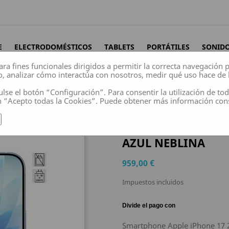
E
ELECTRODOMÉSTICOS
TABLETS
PORTÁTILES
SONID
ara fines funcionales dirigidos a permitir la correcta navegación
o, analizar cómo interactúa con nosotros, medir qué uso hace de 
ulse el botón “Configuración”. Para consentir la utilización de to
n “Acepto todas la Cookies”. Puede obtener más información co
Apple iPhone 17 256GB/ 6.3"/ 5G/ Azul Neblina
SMARTPHONE APPLE
AZUL NEBLINA
959,00 €
Impuestos incluidos
Smartphone Apple iPhone 17 2