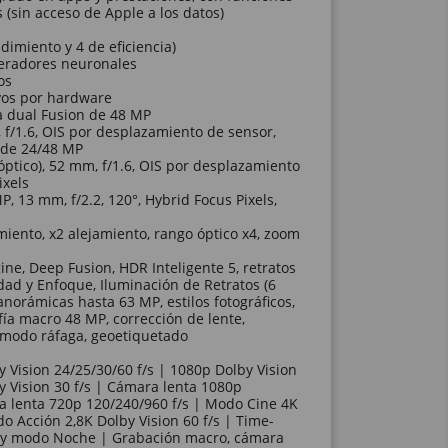
(sin acceso de Apple a los datos)
dimiento y 4 de eficiencia)
eradores neuronales
os
yos por hardware
 dual Fusion de 48 MP
f/1.6, OIS por desplazamiento de sensor,
s de 24/48 MP
ptico), 52 mm, f/1.6, OIS por desplazamiento
ixels
, 13 mm, f/2.2, 120°, Hybrid Focus Pixels,
iento, x2 alejamiento, rango óptico x4, zoom
ne, Deep Fusion, HDR Inteligente 5, retratos
dad y Enfoque, Iluminación de Retratos (6
norámicas hasta 63 MP, estilos fotográficos,
afía macro 48 MP, corrección de lente,
, modo ráfaga, geoetiquetado
 Vision 24/25/30/60 f/s | 1080p Dolby Vision
y Vision 30 f/s | Cámara lenta 1080p
a lenta 720p 120/240/960 f/s | Modo Cine 4K
do Acción 2,8K Dolby Vision 60 f/s | Time-
n y modo Noche | Grabación macro, cámara