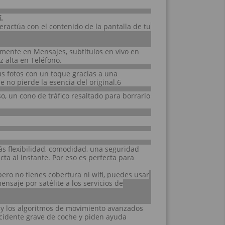
.
eractúa con el contenido de la pantalla de tu
mente en Mensajes, subtítulos en vivo en
 alta en Teléfono.
us fotos con un toque gracias a una
 no pierde la esencia del original.6
, un cono de tráfico resaltado para borrarlo
ás flexibilidad, comodidad, una seguridad
ta al instante. Por eso es perfecta para
pero no tienes cobertura ni wifi, puedes usar
nsaje por satélite a los servicios de
y los algoritmos de movimiento avanzados
ccidente grave de coche y piden ayuda