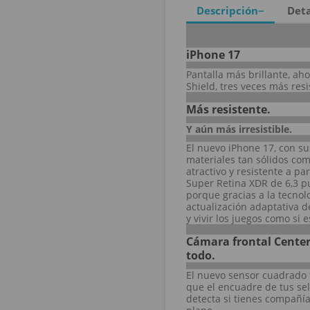
Descripción
Deta
iPhone 17
Pantalla más brillante, ah
Shield, tres veces más res
Más resistente.
Y aún más irresistible.
El nuevo iPhone 17, con s
materiales tan sólidos com
atractivo y resistente a pa
Super Retina XDR de 6,3 p
porque gracias a la tecno
actualización adaptativa 
y vivir los juegos como si 
Cámara frontal Center
todo.
El nuevo sensor cuadrado 
que el encuadre de tus se
detecta si tienes compañía