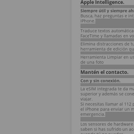
Apple Intelligence.
Siempre útil y siempre ahí
Busca, haz preguntas e int
iPhone.
Traduce textos automática
FaceTime y llamadas en voz
Elimina distracciones de t
herramienta de edición que
Herramienta Limpiar en uso
de una foto
Mantén el contacto.
Con y sin conexión.
La eSIM integrada te da m
superior y además se conec
viajar.
Si necesitas llamar al 112 
el iPhone para enviar un me
emergencia.
Los sensores de hardware 
saben si has sufrido un a