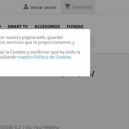
shopping_cart

Carrito
(0)
Iniciar sesión
O
SMART TV
ACCESORIOS
FUNDAS
 por nuestra página web, guardar
los servicios que le proporcionamos y

das la Cookies y confirmar que ha leído la
nsultando
nuestra Política de Cookies
.
 IPHONE 17 256GB/ 6.3"/ 5G/
56GB/ 6.3"/ 5G/ Azul Neblina