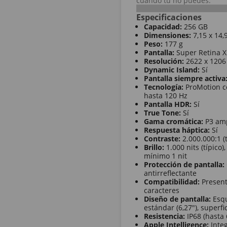
cuando tú no puedes.
Especificaciones
Capacidad:
256 GB
Dimensiones:
7,15 x 14,
Peso:
177 g
Pantalla:
Super Retina X
Resolución:
2622 x 1206 
Dynamic Island:
Sí
Pantalla siempre activa
Tecnología:
ProMotion co
hasta 120 Hz
Pantalla HDR:
Sí
True Tone:
Sí
Gama cromática:
P3 amp
Respuesta háptica:
Sí
Contraste:
2.000.000:1 (t
Brillo:
1.000 nits (típico),
mínimo 1 nit
Protección de pantalla:
antirreflectante
Compatibilidad:
Present
caracteres
Diseño de pantalla:
Esqu
estándar (6,27"), superf
Resistencia:
IP68 (hasta 
Apple Intelligence:
Integ