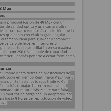
48 Mpx
ón.
mara principal Fusion de 48 Mpx con un
tos de calidad óptica y una cámara ultra
 Mpx con cuatro veces más resolución que la
otos que haces con el ultra gran angular
, el tamaño ideal para guardar y compartir
e cerca o de lejos, en interiores o
 pleno sol, tus fotos brillarán en su máxima
demás, con 256 GB, el doble de capacidad
nterior,5 podrás ponerte a echar fotos como
iencia.
del iPhone y está detrás de prestaciones de
raducción en Tiempo Real, Image Playground
ara pulirte hasta los juegos triple A. Con
ía, podrás trabajar, hacer maratones de
nómada sin mirar atrás. Y si te hace falta
 10 minutos de carga con un adaptador por
dan hasta 8 horas de reproducción de vídeo.
rayo.