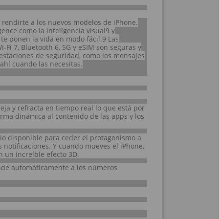
 rendirte a los nuevos modelos de iPhone.
gence como la inteligencia visual9 y
te ponen la vida en modo fácil.9 Las
‑Fi 7, Bluetooth 6, 5G y eSIM son seguras y
restaciones de seguridad, como los mensajes
 ahí cuando las necesitas.
eja y refracta en tiempo real lo que está por
rma dinámica al contenido de las apps y los
io disponible para ceder el protagonismo a
as notificaciones. Y cuando mueves el iPhone,
 un increíble efecto 3D.
onde automáticamente a los números