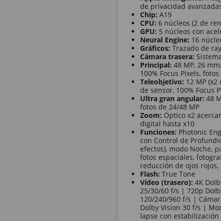
de privacidad avanzadas 
Chip:
A19
CPU:
6 núcleos (2 de ren
GPU:
5 núcleos con acel
Neural Engine:
16 núcle
Gráficos:
Trazado de ra
Cámara trasera:
Sistema
Principal:
48 MP, 26 mm, 
100% Focus Pixels, foto
Teleobjetivo:
12 MP (x2 ó
de sensor, 100% Focus P
Ultra gran angular:
48 MP
fotos de 24/48 MP
Zoom:
Óptico x2 acercam
digital hasta x10
Funciones:
Photonic Engi
con Control de Profundi
efectos), modo Noche, pa
fotos espaciales, fotogr
reducción de ojos rojos
Flash:
True Tone
Vídeo (trasero):
4K Dolby
25/30/60 f/s | 720p Dolb
120/240/960 f/s | Cámar
Dolby Vision 30 f/s | Mo
lapse con estabilizació