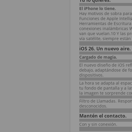
Tú lo quieres.
El iPhone lo tiene.
Hay motivos de sobra para
Funciones de Apple Intelli
Herramientas de Escritura 
conexiones inalámbricas Wi
van que vuelan.10 Y las p
vía satélite, siempre están
iOS 26. Un nuevo aire.
Cargado de magia.
El nuevo diseño de iOS refl
debajo, adaptándose de fo
dispositivos.
La hora se adapta al espac
tu fondo de pantalla y a l
la imagen te sorprende con
Filtro de Llamadas. Resp
desconocidos.
Mantén el contacto.
Con y sin conexión.