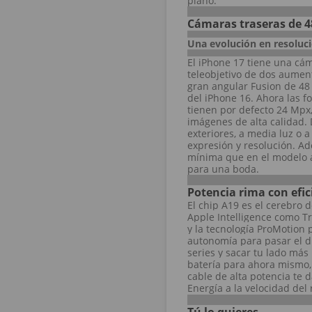
plano.
Cámaras traseras de 
Una evolución en resoluci
El iPhone 17 tiene una cá
teleobjetivo de dos aumen
gran angular Fusion de 48
del iPhone 16. Ahora las f
tienen por defecto 24 Mpx
imágenes de alta calidad. D
exteriores, a media luz o a
expresión y resolución. A
mínima que en el modelo a
para una boda.
Potencia rima con efic
El chip A19 es el cerebro 
Apple Intelligence como T
y la tecnología ProMotion p
autonomía para pasar el d
series y sacar tu lado más 
batería para ahora mismo,
cable de alta potencia te 
Energía a la velocidad del 