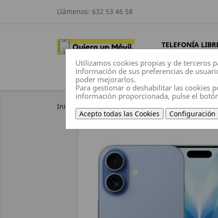
Llámenos:
632 53 46 58
TELEFONÍA LIBR
Utilizamos cookies propias y de terceros p
información de sus preferencias de usuari
poder mejorarlos.
Para gestionar o deshabilitar las cookies p
información proporcionada, pulse el botó
Inicio
Telefonía libre
Apple
Smartphone 
Acepto todas las Cookies
Configuración